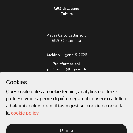
Città di Lugano
Cultura
Piazza Carlo Cattaneo 1
6976 Castagnola
Archivio Lugano © 2026
Per informazioni:
patrimonio@lugano.ch
t. +41 58 866 68 50
Cookies
Sito istituzionale:
lugano.ch
Questo sito utilizza cookie tecnici, analytics e di terze
parti. Se vuoi saperne di più o negare il consenso a tutti o
Cookie policy
ad alcuni cookie premi il tasto gestisci cookie o consulta
Privacy Policy
la
cookie policy
Credits
Homepage
Rifiuta
Temi