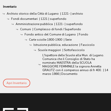
Inventario
Archivio storico della Città di Lugano
|
1221-
| archivio
Fondi documentari
|
1221
| superfondo
Amministrazione pubblica
|
1221-
| superfondo
Comuni
| Complesso di fondi / Superfondo
Fondo antico del Comune di Lugano
| Fondo
Carte sciolte 1800-1900
| Serie
Istruzione pubblica, educazione
| Fascicolo
Scuole maggiori
| Sottofascicolo
L'Ispettore delle Scuole alla Mun. di Lugano.
Comunica che il Consiglio di Stato ha
nominato MAESTRA della SCUOLA
MAGGIORE FEMMINILE la signora Annetta
GRAUTZ con il compenso annuo di fr 400.
|
14
marzo 1866
| Documento
Apri Inventario