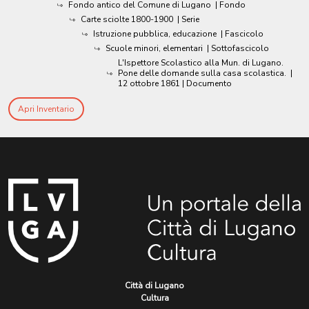
Fondo antico del Comune di Lugano
| Fondo
Carte sciolte 1800-1900
| Serie
Istruzione pubblica, educazione
| Fascicolo
Scuole minori, elementari
| Sottofascicolo
L'Ispettore Scolastico alla Mun. di Lugano.
Pone delle domande sulla casa scolastica.
|
12 ottobre 1861
| Documento
Apri Inventario
Città di Lugano
Cultura