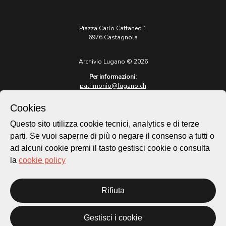
Piazza Carlo Cattaneo 1
6976 Castagnola
Archivio Lugano © 2026
Per informazioni:
patrimonio@lugano.ch
t. +41 58 866 68 50
Cookies
Sito istituzionale:
lugano.ch
Questo sito utilizza cookie tecnici, analytics e di terze
parti. Se vuoi saperne di più o negare il consenso a tutti o
Cookie policy
ad alcuni cookie premi il tasto gestisci cookie o consulta
Privacy Policy
la
cookie policy
Credits
Homepage
Rifiuta
Temi
Mappa
Storie
Gestisci i cookie
Novità