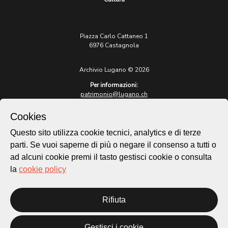
Piazza Carlo Cattaneo 1
6976 Castagnola
Archivio Lugano © 2026
Per informazioni:
patrimonio@lugano.ch
t. +41 58 866 68 50
Cookies
Sito istituzionale:
lugano.ch
Questo sito utilizza cookie tecnici, analytics e di terze
parti. Se vuoi saperne di più o negare il consenso a tutti o
Cookie policy
ad alcuni cookie premi il tasto gestisci cookie o consulta
Privacy Policy
la
cookie policy
Credits
Homepage
Rifiuta
Temi
Mappa
Storie
Gestisci i cookie