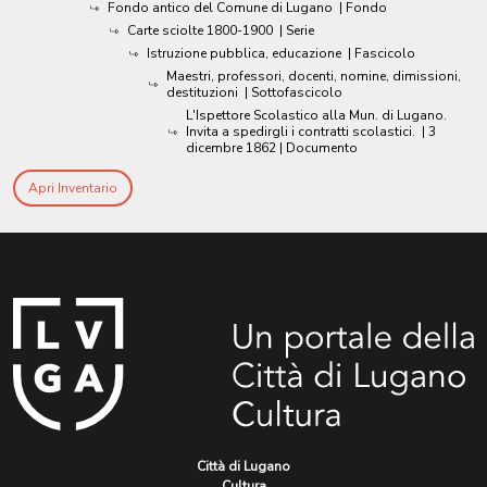
Fondo antico del Comune di Lugano
| Fondo
Carte sciolte 1800-1900
| Serie
Istruzione pubblica, educazione
| Fascicolo
Maestri, professori, docenti, nomine, dimissioni,
destituzioni
| Sottofascicolo
L'Ispettore Scolastico alla Mun. di Lugano.
Invita a spedirgli i contratti scolastici.
|
3
dicembre 1862
| Documento
Apri Inventario
Città di Lugano
Cultura