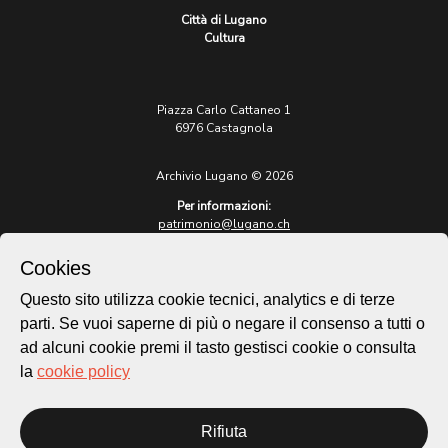
Città di Lugano
Cultura
Piazza Carlo Cattaneo 1
6976 Castagnola
Archivio Lugano © 2026
Per informazioni:
patrimonio@lugano.ch
t. +41 58 866 68 50
Cookies
Sito istituzionale:
lugano.ch
Questo sito utilizza cookie tecnici, analytics e di terze
parti. Se vuoi saperne di più o negare il consenso a tutti o
Cookie policy
ad alcuni cookie premi il tasto gestisci cookie o consulta
Privacy Policy
la
cookie policy
Credits
Homepage
Rifiuta
Temi