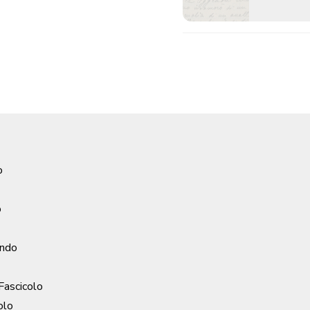
o
o
ondo
 Fascicolo
olo