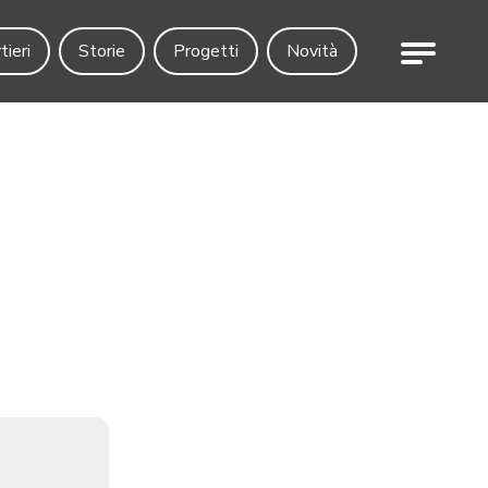
Menu
tieri
Storie
Progetti
Novità