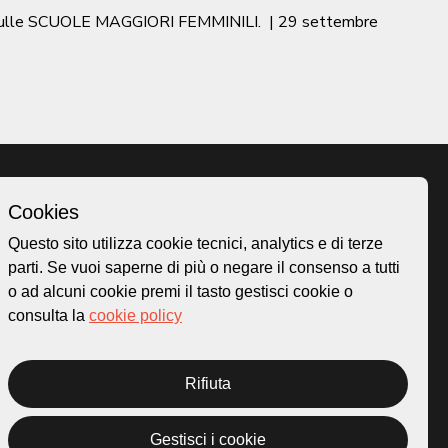
TO sulle SCUOLE MAGGIORI FEMMINILI.
|
29 settembre
Cookies
Homepage
Questo sito utilizza cookie tecnici, analytics e di terze
o.ch
Temi
parti. Se vuoi saperne di più o negare il consenso a tutti
 50
Mappa
o ad alcuni cookie premi il tasto gestisci cookie o
Storie
consulta la
cookie policy
Novità
Progetti
Rifiuta
Gestisci i cookie