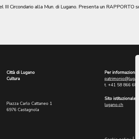
 del III Circondario alla Mun. di Lugano. Presenta un RAPPOR
Città di Lugano
Per informazioni:
Cultura
patrimonio@lugan
t. +41 58 866 68
Sito istituzionale:
Piazza Carlo Cattaneo 1
lugano.ch
6976 Castagnola