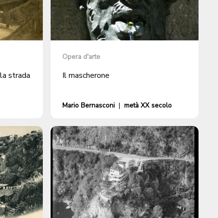
Opera d'arte
la strada
Il mascherone
Mario Bernasconi
|
metà XX secolo