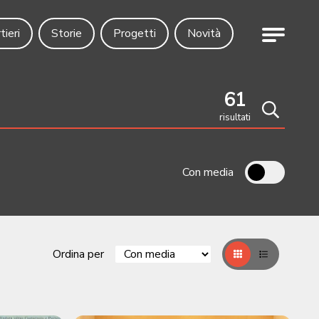
Menu
tieri
Storie
Progetti
Novità
61
risultati
Cerca
Con media
Ordina per
Griglia
Table