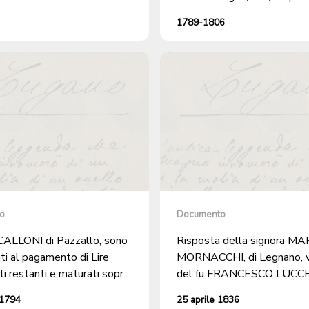
Castagnola, Certara, Colla, 
1789-1806
Gandria, Isone, Melide, Pazz
Piandera, Pregassona, Scare
Signora, Soragno, Viganello
o
Documento
i CALLONI di Pazzallo, sono
Risposta della signora M
ti al pagamento di Lire
MORNACCHI, di Legnano, 
ti restanti e maturati sopra
del fu FRANCESCO LUCCHI
le di Lire 7500.
Montagnola, al Tribunale Civ
 1794
25 aprile 1836
Istanza di Lugano, all'alleg