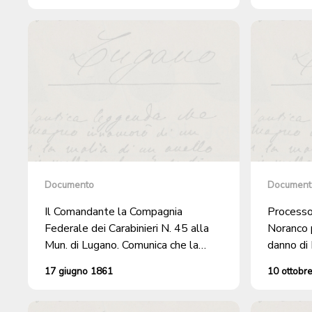
trovarsi a Bellinzona, onde partire
poer Altdorf, per assolvere la
Scuola Reclute Carabinieri.
Documento
Document
Il Comandante la Compagnia
Processo 
Federale dei Carabinieri N. 45 alla
Noranco p
Mun. di Lugano. Comunica che la
danno di
suddetta Compagnia è chiamata in
Pazzallo 
17 giugno 1861
10 ottobr
servizio dal 10 al 24 agosto ad
Pietro P
Altdorf. Trasmette la nota dei
facenti parte la Compagnia che