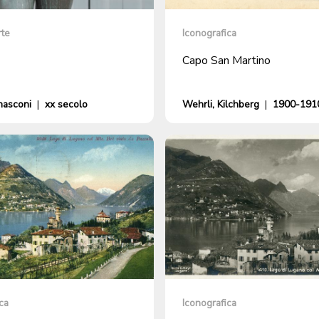
rte
Iconografica
Capo San Martino
nasconi
|
xx secolo
Wehrli, Kilchberg
|
1900-1910
ca
Iconografica