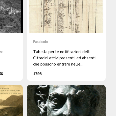
Fascicolo
no
Tabella per le notificazioni delli
Cittadini attivi presenti, ed absenti
che possono entrare nelle
Assemblee, ossiano Comizi primari
56
1798
della Comunità di Lugano