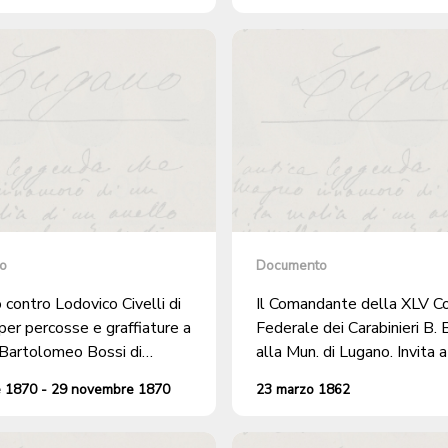
petizione 7 gennaio 1836 d
DOMENICO LUCCHINI di S
frazione di Pazzallo.
o
Documento
contro Lodovico Civelli di
Il Comandante della XLV C
er percosse e graffiature a
Federale dei Carabinieri B.
 Bartolomeo Bossi di
alla Mun. di Lugano. Invita a
al canvetto Civelli a San
diffidare CARLO DOMENIC
e 1870 - 29 novembre 1870
23 marzo 1862
ambio
per il giorno 26 abbia a trov
Bellinzona, per entrare in se
militare. (Scuola Reclute Carabinieri