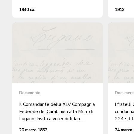
1940 ca.
1913
Documento
Document
Il Comandante della XLV Compagnia
I fratell
Federale dei Carabinieri alla Mun. di
condanna
Lugano. Invita a voler diffidare
2247, fit
FRANCESCO PAGNAMENTA che
il capita
20 marzo 1862
24 marzo
per il giorno 26 corrente, abbia a