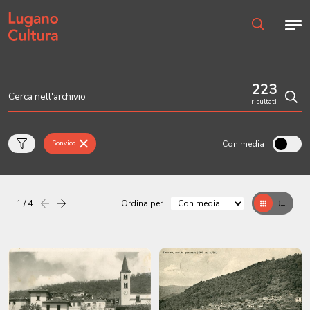
Home page
Men
Ricerca
223
risultati
Cerc
Con media
Sonvico
1 / 4
Ordina per
Precedente
successiva
Griglia
Table