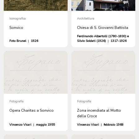
Iconografica
Architettura
Sonvico
Chiesa di S. Giovanni Battista
Ferdinando Albertolli (1780-1830) e
Foto Brunel
|
1926
Silvio Soldati (1926)
|
1317-1926
Fotografia
Fotografia
Opera Charitas a Sonvico
Zona incendiata al Motto
della Croce
Vincenzo Vicari
|
maggio 1955
Vincenzo Vicari
|
febbraio 1968