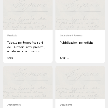
Fascicolo
Collezione / Raccolta
Tabella per le notificazioni
Pubblicazioni periodiche
delli Cittadini attivi presenti,
ed absenti che possono
entrare nelle Assemblee,
1798
1750-...
ossiano Comizi primari della
Comunità di Lugano
Architettura
Documento