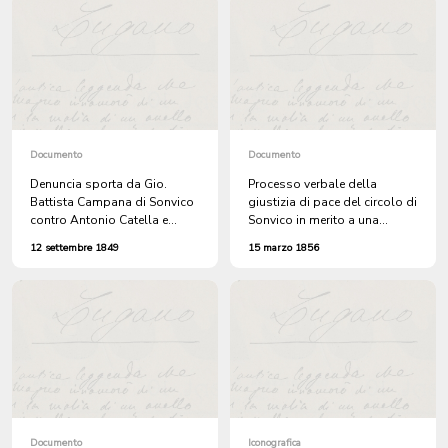
Documento
Documento
Denuncia sporta da Gio.
Processo verbale della
Battista Campana di Sonvico
giustizia di pace del circolo di
contro Antonio Catella e
Sonvico in merito a una
Antonio Meneghelli per averlo
denuncia sporta dai fratelli
12 settembre 1849
15 marzo 1856
aggrdito all'uscita dal
Francesco e Pasquale Borrini
canvetto dell'ing. Giuseppe
di Scareglia per il furto di una
Reali, sulla strda tra Cadro e
inferriata
Dino
Documento
Iconografica