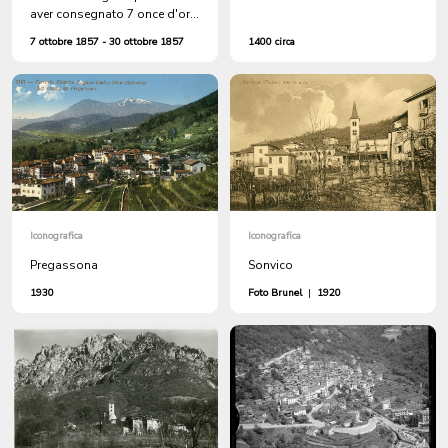
aver consegnato 7 once d'oro
affidategli a Rosario
7 ottobre 1857 - 30 ottobre 1857
1400 circa
(Argentina) da Pietro Fassora
per la sua famiglia a Sonvico
Iconografica
Iconografica
Pregassona
Sonvico
1930
Foto Brunel
|
1920