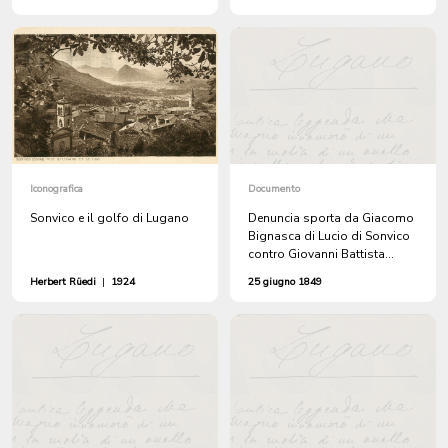
Iconografica
Documento
Sonvico e il golfo di Lugano
Denuncia sporta da Giacomo
Bignasca di Lucio di Sonvico
contro Giovanni Battista
Meneghelli per averlo ferito
Herbert Rüedi
|
1924
25 giugno 1849
sulla strada maestra.