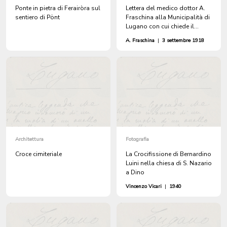
Ponte in pietra di Ferairòra sul
Lettera del medico dottor A.
sentiero di Pönt
Fraschina alla Municipalità di
Lugano con cui chiede il
trasporto d'urgenza al Civico
A. Fraschina
|
3 settembre 1918
Ospedale dell'ammalato
Pietro Sonvico, dimorante in
Via Pessina 20, colpito dalla
grippe
Architettura
Fotografia
Croce cimiteriale
La Crocifissione di Bernardino
Luini nella chiesa di S. Nazario
a Dino
Vincenzo Vicari
|
1940