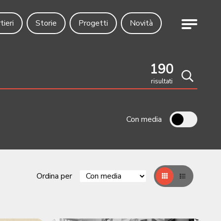
Menu
tieri
Storie
Progetti
Novità
190
risultati
Cerca
Con media
Ordina per
Griglia
Table