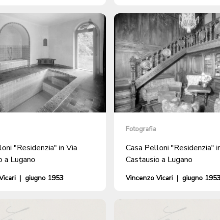
Fotografia
oni "Residenzia" in Via
Casa Pelloni "Residenzia" i
o a Lugano
Castausio a Lugano
icari
|
giugno 1953
Vincenzo Vicari
|
giugno 195