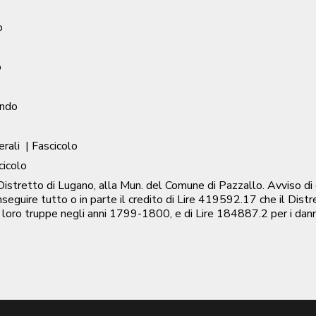
o
o
ondo
erali
| Fascicolo
cicolo
stretto di Lugano, alla Mun. del Comune di Pazzallo. Avviso di
seguire tutto o in parte il credito di Lire 419592.17 che il Dist
 loro truppe negli anni 1799-1800, e di Lire 184887.2 per i danni