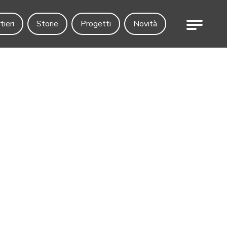
Menu
tieri
Storie
Progetti
Novità