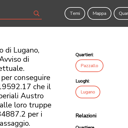
Temi
Mappa
Quar
o di Lugano,
Quartieri:
Avviso di
Pazzallo
ettuale.
 per conseguire
Luoghi:
 419592.17 che il
Lugano
periali Austro
alle loro truppe
84887.2 per i
Relazioni
passaggio.
Quartiere