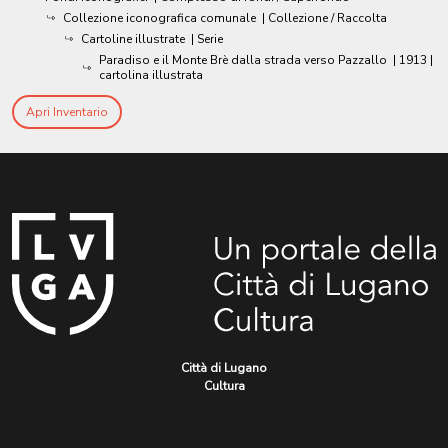
Collezione iconografica comunale
| Collezione / Raccolta
Cartoline illustrate
| Serie
Paradiso e il Monte Brè dalla strada verso Pazzallo
|
1913
|
cartolina illustrata
Apri Inventario
Città di Lugano
Cultura