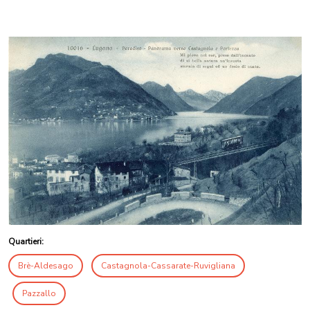
Quartieri:
Brè-Aldesago
Castagnola-Cassarate-Ruvigliana
Pazzallo