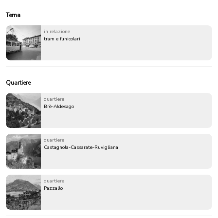
Tema
in relazione
tram e funicolari
Quartiere
quartiere
Brè-Aldesago
quartiere
Castagnola-Cassarate-Ruvigliana
quartiere
Pazzallo