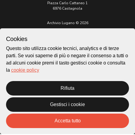
Piazza Carlo Cattaneo 1
6976 Castagnola
Archivio Lugano © 2026
Per informazioni:
patrimonio@lugano.ch
Cookies
t. +41 58 866 68 50
Questo sito utilizza cookie tecnici, analytics e di terze
Sito istituzionale:
parti. Se vuoi saperne di più o negare il consenso a tutti o
lugano.ch
ad alcuni cookie premi il tasto gestisci cookie o consulta
la
cookie policy
Cookie policy
Privacy Policy
Credits
Rifiuta
Homepage
Temi
Gestisci i cookie
Mappa
Storie
Novità
Accetta tutto
Progetti