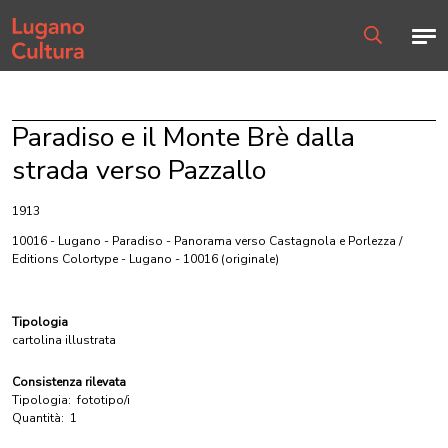
Home page
Men
Ricerca
Paradiso e il Monte Brè dalla
strada verso Pazzallo
1913
10016 - Lugano - Paradiso - Panorama verso Castagnola e Porlezza /
Editions Colortype - Lugano - 10016
(originale)
Tipologia
cartolina illustrata
Consistenza rilevata
Tipologia:
fototipo/i
Quantità:
1