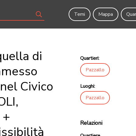
Temi
Mappa
Quar
uella di
Quartieri:
ammesso
Pazzallo
 nel Civico
Luoghi:
OLI,
Pazzallo
 +
Relazioni
sibilità
Quartiere