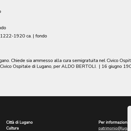
o
ndo
1222-1920 ca.
| fondo
ugano. Chiede sia ammesso alla cura semigratuita nel Civico Os
el Civico Ospitale di Lugano, per ALDO BERTOLI.
|
16 giugno 19
Città di Lugano
Per informazioni:
Cultura
patrimonio@lugan