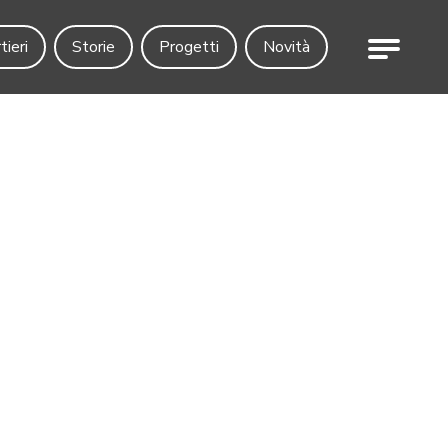
Menu
tieri
Storie
Progetti
Novità