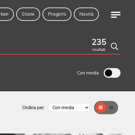
Menu
tieri
Storie
Progetti
Novità
235
risultati
Cerca
Con media
Ordina per
Griglia
Table