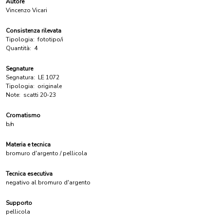
Autore
Vincenzo Vicari
Consistenza rilevata
Tipologia:
fototipo/i
Quantità:
4
Segnature
Segnatura:
LE 1072
Tipologia:
originale
Note:
scatti 20-23
Cromatismo
b/n
Materia e tecnica
bromuro d'argento / pellicola
Tecnica esecutiva
negativo al bromuro d'argento
Supporto
pellicola