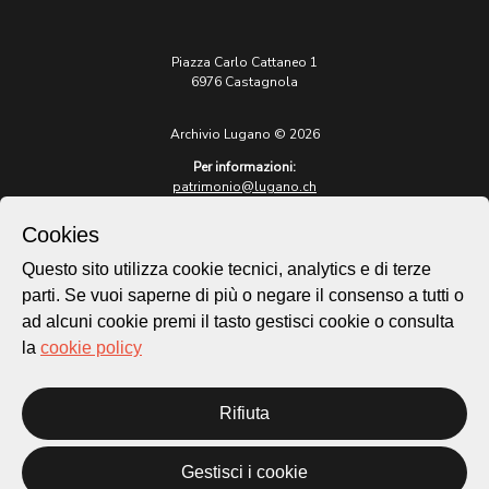
Piazza Carlo Cattaneo 1
6976 Castagnola
Archivio Lugano © 2026
Per informazioni:
patrimonio@lugano.ch
t. +41 58 866 68 50
Cookies
Sito istituzionale:
lugano.ch
Questo sito utilizza cookie tecnici, analytics e di terze
parti. Se vuoi saperne di più o negare il consenso a tutti o
Cookie policy
ad alcuni cookie premi il tasto gestisci cookie o consulta
Privacy Policy
la
cookie policy
Credits
Homepage
Rifiuta
Temi
Mappa
Storie
Gestisci i cookie
Novità