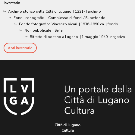
Inventario
Archivio storico della Città di Lugano
|
1221-
| archivio
Fondi iconografici
| Complesso di fondi / Superfondo
Fondo fotografico Vincenzo Vicari
|
1936-1990 ca.
| fondo
Non pubblicate
| Serie
Ritratto di postino a Lugano
|
1 maggio 1940
| negativo
Apri Inventario
Città di Lugano
Cultura