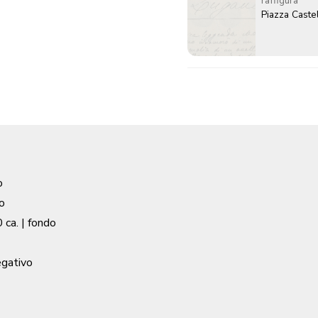
raffigura
Piazza Caste
o
o
 ca.
| fondo
egativo