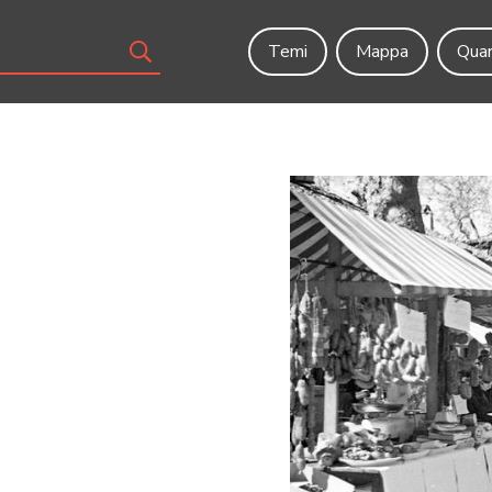
Temi
Mappa
Quar