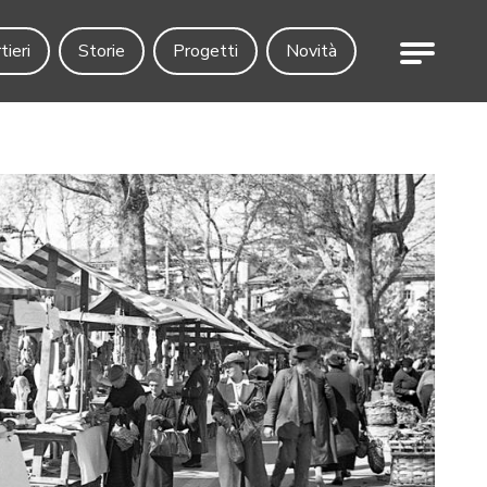
Menu
tieri
Storie
Progetti
Novità