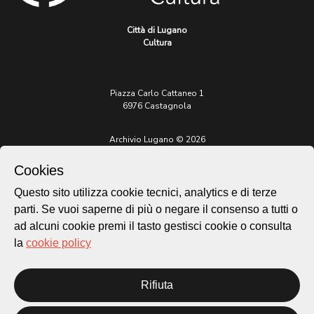
Città di Lugano
Cultura
Piazza Carlo Cattaneo 1
6976 Castagnola
Archivio Lugano © 2026
Per informazioni:
Cookies
patrimonio@lugano.ch
t. +41 58 866 68 50
Questo sito utilizza cookie tecnici, analytics e di terze
parti. Se vuoi saperne di più o negare il consenso a tutti o
Sito istituzionale:
lugano.ch
ad alcuni cookie premi il tasto gestisci cookie o consulta
la
cookie policy
Cookie policy
Privacy Policy
Credits
Rifiuta
Homepage