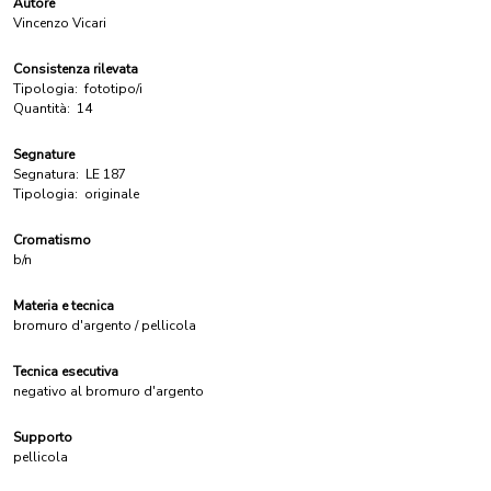
Autore
Vincenzo Vicari
Consistenza rilevata
Tipologia:
fototipo/i
Quantità:
14
Segnature
Segnatura:
LE 187
Tipologia:
originale
Cromatismo
b/n
Materia e tecnica
bromuro d'argento / pellicola
Tecnica esecutiva
negativo al bromuro d'argento
Supporto
pellicola