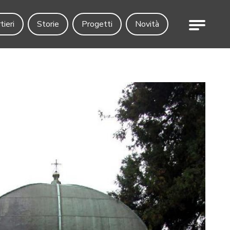
Menu
tieri
Storie
Progetti
Novità