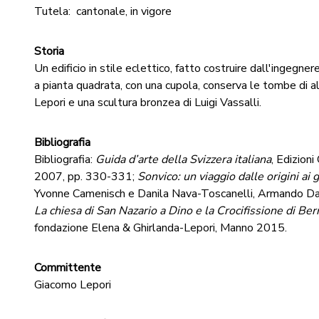
Tutela:
cantonale, in vigore
Storia
Un edificio in stile eclettico, fatto costruire dall'ingeg
a pianta quadrata, con una cupola, conserva le tombe di a
Lepori e una scultura bronzea di Luigi Vassalli.
Bibliografia
Bibliografia:
Guida d’arte della Svizzera italiana
, Edizion
2007, pp. 330-331;
Sonvico: un viaggio dalle origini ai g
Yvonne Camenisch e Danila Nava-Toscanelli, Armando Da
La chiesa di San Nazario a Dino e la Crocifissione di Ber
fondazione Elena & Ghirlanda-Lepori, Manno 2015.
Committente
Giacomo Lepori