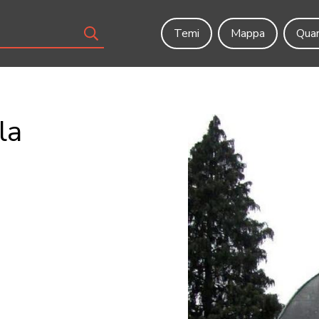
Temi
Mappa
Quar
la