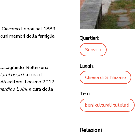
nere Giacomo Lepori nel 1889
lcuni membri della famiglia
Quartieri:
Sonvico
Luoghi:
i Casagrande, Bellinzona
iorni nostri
, a cura di
Chiesa di S. Nazario
dò editore, Locarno 2012;
nardino Luini
, a cura della
Temi:
beni culturali tutelati
Relazioni