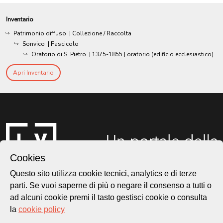
Inventario
Patrimonio diffuso
| Collezione / Raccolta
Sonvico
| Fascicolo
Oratorio di S. Pietro
|
1375-1855
| oratorio (edificio ecclesiastico)
Apri Inventario
Cookies
Questo sito utilizza cookie tecnici, analytics e di terze
parti. Se vuoi saperne di più o negare il consenso a tutti o
ad alcuni cookie premi il tasto gestisci cookie o consulta
Città di Lugano
la
cookie policy
Cultura