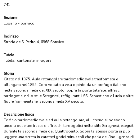
741
Sezione
Lugano - Sonvico
Indirizzo
Strecia de S. Pedro 4, 6968 Sonvico
Tutela
Tutela:
cantonale, in vigore
Storia
Citato nel 1375. Aula rettangolare tardomedioevale trasformata e
allungata nel 1855. Coro voltato a vela dipinto da un profugo italiano
nella seconda metà del XIX secolo. Sopra la porta laterale: affreschi
tardogotici nello stile Seregnesi, raffiguranti i SS. Sebastiano e Lucia e altre
figure frammentarie, seconda metà XV secolo.
Descrizione fisica
Edificio tardomedioevale ad aula rettangolare, all'interno si possono
ancora osserare tracce d'affreschi tardogotici nello stile Seregnesi, eseguiti
durante la seconda metà del Quattrocento. Sopra la stessa porta si può
leggere una scritta in caratteri gotici minuscoli che parla dell'indulgenza di