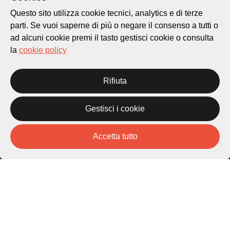
Questo sito utilizza cookie tecnici, analytics e di terze
parti. Se vuoi saperne di più o negare il consenso a tutti o
ad alcuni cookie premi il tasto gestisci cookie o consulta
la
cookie policy
Città di Lugano
Rifiuta
Cultura
Gestisci i cookie
Piazza Carlo Cattaneo 1
6976 Castagnola
Accetta tutto
Archivio Lugano © 2026
Per informazioni:
patrimonio@lugano.ch
t. +41 58 866 68 50
Sito istituzionale:
lugano.ch