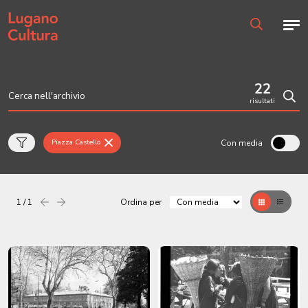
Home page
Men
Ricerca
22
risultati
Cerc
Con media
Piazza Castello
1 / 1
Ordina per
Precedente
successiva
Griglia
Table