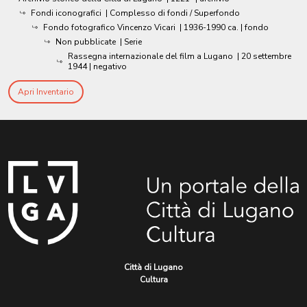
Fondi iconografici
| Complesso di fondi / Superfondo
Fondo fotografico Vincenzo Vicari
|
1936-1990 ca.
| fondo
Non pubblicate
| Serie
Rassegna internazionale del film a Lugano
|
20 settembre
1944
| negativo
Apri Inventario
Città di Lugano
Cultura