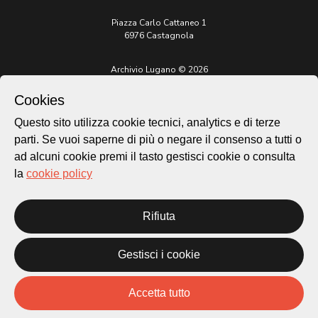
Piazza Carlo Cattaneo 1
6976 Castagnola
Archivio Lugano © 2026
Per informazioni:
Cookies
patrimonio@lugano.ch
t. +41 58 866 68 50
Questo sito utilizza cookie tecnici, analytics e di terze
parti. Se vuoi saperne di più o negare il consenso a tutti o
Sito istituzionale:
lugano.ch
ad alcuni cookie premi il tasto gestisci cookie o consulta
la
cookie policy
Cookie policy
Privacy Policy
Credits
Rifiuta
Homepage
Temi
Gestisci i cookie
Mappa
Storie
Accetta tutto
Novità
Progetti