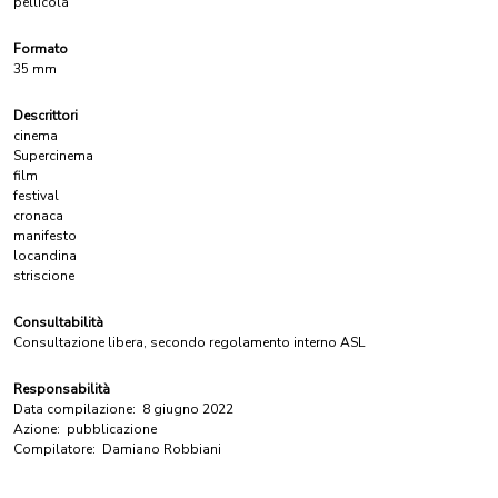
pellicola
Formato
35 mm
Descrittori
cinema
Supercinema
film
festival
cronaca
manifesto
locandina
striscione
Consultabilità
Consultazione libera, secondo regolamento interno ASL
Responsabilità
Data compilazione:
8 giugno 2022
Azione:
pubblicazione
Compilatore:
Damiano Robbiani