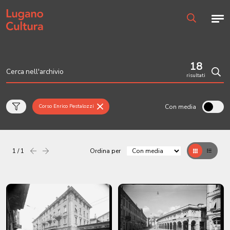
Home page
Men
Ricerca
18
risultati
Cerc
Con media
Corso Enrico Pestalozzi
1 / 1
Ordina per
Precedente
successiva
Griglia
Table