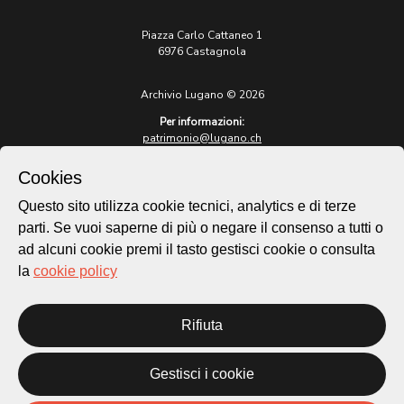
Piazza Carlo Cattaneo 1
6976 Castagnola
Archivio Lugano © 2026
Per informazioni:
patrimonio@lugano.ch
t. +41 58 866 68 50
Cookies
Sito istituzionale:
lugano.ch
Questo sito utilizza cookie tecnici, analytics e di terze
parti. Se vuoi saperne di più o negare il consenso a tutti o
Cookie policy
ad alcuni cookie premi il tasto gestisci cookie o consulta
Privacy Policy
la
cookie policy
Credits
Homepage
Temi
Rifiuta
Mappa
Storie
Gestisci i cookie
Novità
Progetti