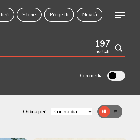
Menu
tieri
Storie
Progetti
Novità
197
risultati
Cerca
Con media
Ordina per
Griglia
Table