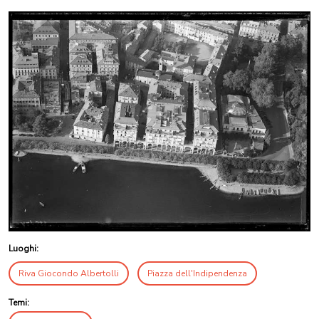
Luoghi:
Riva Giocondo Albertolli
Piazza dell'Indipendenza
Temi: