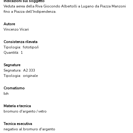
Indicazioni sul soggetto
Veduta aerea della Riva Giocondo Albertolli a Lugano da Piazza Manzoni
fino a Piazza dell'Indipendenza.
Autore
Vincenzo Vicari
Consistenza rilevata
Tipologia:
fototipo/i
Quantità:
1
Segnature
Segnatura:
A2 333
Tipologia:
originale
Cromatismo
b/n
Materia e tecnica
bromuro d'argento / vetro
Tecnica esecutiva
negativo al bromuro d'argento