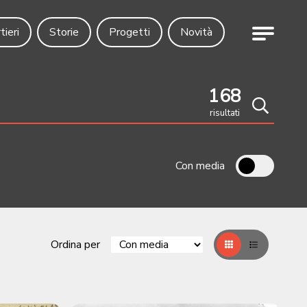
Menu
tieri
Storie
Progetti
Novità
168
risultati
Cerca
Con media
Ordina per
Griglia
Table