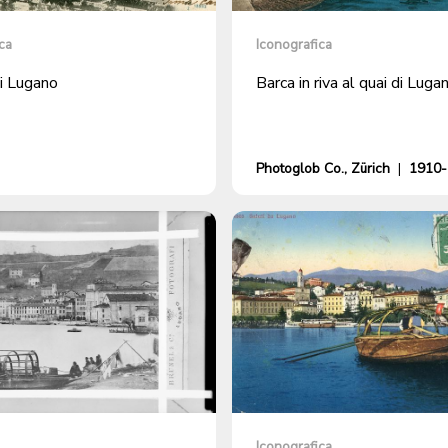
ca
Iconografica
i Lugano
Barca in riva al quai di Luga
Photoglob Co., Zürich
|
1910-
Iconografica