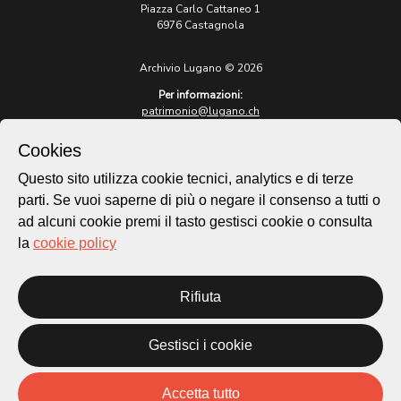
Piazza Carlo Cattaneo 1
6976 Castagnola
Archivio Lugano © 2026
Per informazioni:
patrimonio@lugano.ch
t. +41 58 866 68 50
Cookies
Sito istituzionale:
lugano.ch
Questo sito utilizza cookie tecnici, analytics e di terze
parti. Se vuoi saperne di più o negare il consenso a tutti o
Cookie policy
ad alcuni cookie premi il tasto gestisci cookie o consulta
Privacy Policy
la
cookie policy
Credits
Homepage
Temi
Rifiuta
Mappa
Storie
Gestisci i cookie
Novità
Progetti
Accetta tutto