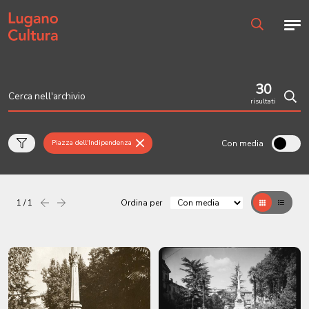
Home page
Men
Ricerca
30
risultati
Cerc
Con media
Piazza dell'Indipendenza
1 / 1
Ordina per
Precedente
successiva
Griglia
Table