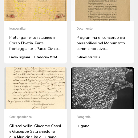
Iconografica
Documento
Prolungamento rettilineo in
Programma di concorso dei
Corso Elvezia. Parte
bassorilievi pel Monumento
fronteggiante il Parco Civico.
commemorativo
Planimetria. Scala 1:500
dell'Indipendenza Ticinese da
Pietro Pogliani
|
8 febbraio 1934
6 dicembre 1897
erigersi in Lugano
Corrispondenza
Fotografia
Gli scalpellini Giacomo Cassi
Lugano
e Giuseppe Galli chiedono
alla Municipalità di Lugano il