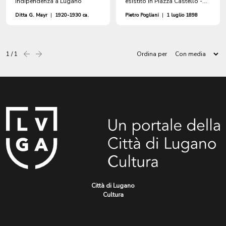
Indipendenza a Lugano
esistito in Piazza Castello -
ora Piazza dell'Indipendenza -
Ditta G. Mayr
|
1920-1930 ca.
Pietro Pogliani
|
1 luglio 1898
che in seguito al suo ristauro,
al cambiamento del
piedestallo, e completato da
una nuova gradinata e da un
1 / 1
Ordina per
Precedente
successiva
recinto in ferro, servì quale
Monumento Nazionale"
Città di Lugano
Cultura