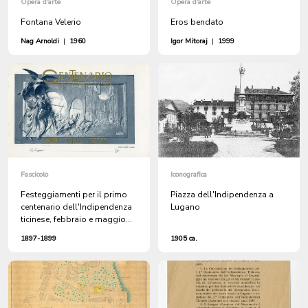
Opera d'arte
Opera d'arte
Fontana Velerio
Eros bendato
Nag Arnoldi
|
1960
Igor Mitoraj
|
1999
Fascicolo
Iconografica
Festeggiamenti per il primo
Piazza dell'Indipendenza a
centenario dell'Indipendenza
Lugano
ticinese, febbraio e maggio
1898
1897-1899
1905 ca.