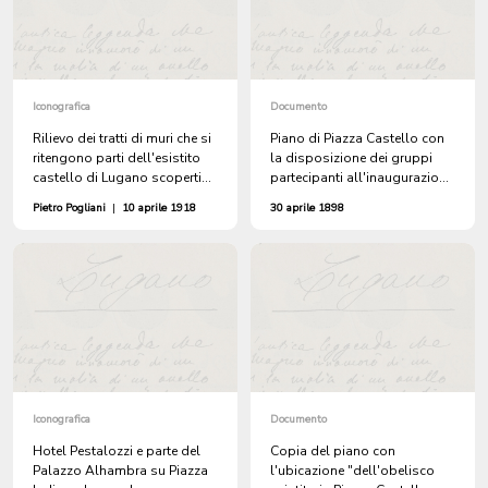
Iconografica
Documento
Rilievo dei tratti di muri che si
Piano di Piazza Castello con
ritengono parti dell'esistito
la disposizione dei gruppi
castello di Lugano scoperti
partecipanti all'inaugurazione
nel gennaio 1918 durante la
del monumento
Pietro Pogliani
|
10 aprile 1918
30 aprile 1898
costruzione di un tronco della
all'Indipendenza
nuova canalizzazione
Iconografica
Documento
Hotel Pestalozzi e parte del
Copia del piano con
Palazzo Alhambra su Piazza
l'ubicazione "dell'obelisco