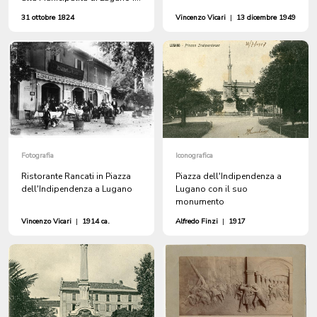
pagamento del lavoro
31 ottobre 1824
Vincenzo Vicari
|
13 dicembre 1949
eseguito per il basamento
dell'obelisco di Piazza
Castello
Fotografia
Iconografica
Ristorante Rancati in Piazza
Piazza dell'Indipendenza a
dell'Indipendenza a Lugano
Lugano con il suo
monumento
Vincenzo Vicari
|
1914 ca.
Alfredo Finzi
|
1917