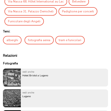
Via Nassa 68, Hôtel International au Lac
Belvedere
Via Nassa 31, Palazzo Demicheli
Padiglione per concerti
Funicolare degli Angeli
Temi:
alberghi
fotografia aerea
tram e funicolari
Relazioni
Fotografia
vedi anche
Hotel Bristol a Lugano
vedi anche
Lugano