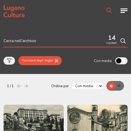
Home page
Men
Ricerca
14
risultati
Cerc
Con media
Funicolare degli Angeli
1 / 1
Ordina per
Precedente
successiva
Griglia
Table