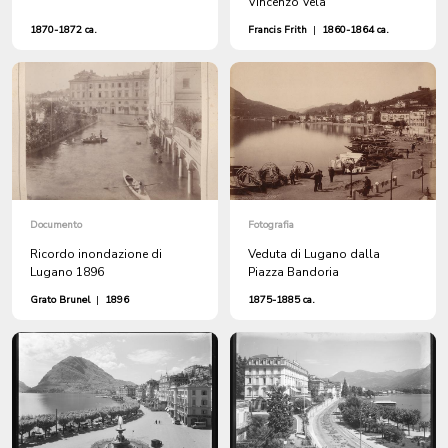
Vincenzo Vela
1870-1872 ca.
Francis Frith
|
1860-1864 ca.
Documento
Fotografia
Ricordo inondazione di
Veduta di Lugano dalla
Lugano 1896
Piazza Bandoria
Grato Brunel
|
1896
1875-1885 ca.