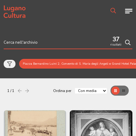
Home page
Men
Ricerca
37
risultati
Cerc
Piazza Bernardino Luini 2, Convento di S. Maria degli Angeli e Grand Hotel Pala
1 / 1
Ordina per
Precedente
successiva
Griglia
Table