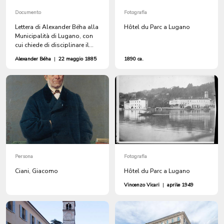
Documento
Fotografia
Lettera di Alexander Béha alla
Hôtel du Parc a Lugano
Municipalità di Lugano, con
cui chiede di disciplinare il
comportamento e l'operato
Alexander Béha
|
22 maggio 1885
1890 ca.
dei barcaioli
Persona
Fotografia
Ciani, Giacomo
Hôtel du Parc a Lugano
Vincenzo Vicari
|
aprile 1949