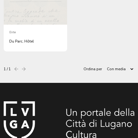
Ente
Du Parc, Hôtel
1 / 1
Ordina per
Precedente
successiva