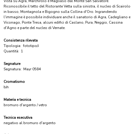
Vista su Agra, Marchirolo e Magliaso dal Monte San Salvatore.
Riconoscibile il tetto del Ristorante Vetta sulla sinistra, il nucleo di Scairolo
in basso, Montagnola e Bigogno sulla Collina d'Oro. Ingrandendo
l'immagine è possibile individuare anche il sanatorio di Agra, Cadegliano e
Viconago, Ponte Tresa, alcuni edifici di Caslano, Pura, Neggio, Cassina
d'Agno e parte del nucleo di Vernate.
Consistenza rilevata
Tipologia:
fototipo/i
Quantità:
1
Segnature
Segnatura:
Mayr 0584
Cromatismo
b/n
Materia e tecnica
bromuro d'argento / vetro
Tecnica esecutiva
negativo al bromuro d'argento