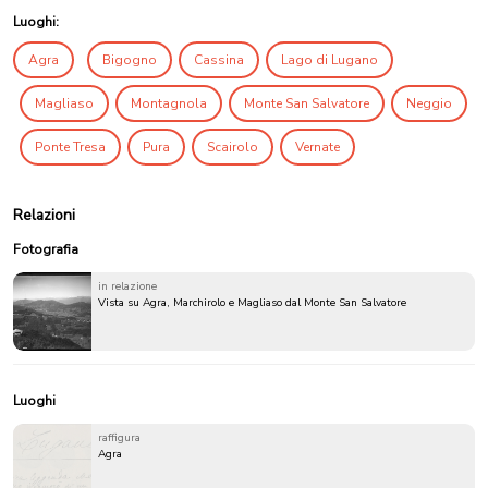
Luoghi:
Agra
Bigogno
Cassina
Lago di Lugano
Magliaso
Montagnola
Monte San Salvatore
Neggio
Ponte Tresa
Pura
Scairolo
Vernate
Relazioni
Fotografia
in relazione
Vista su Agra, Marchirolo e Magliaso dal Monte San Salvatore
Luoghi
raffigura
Agra