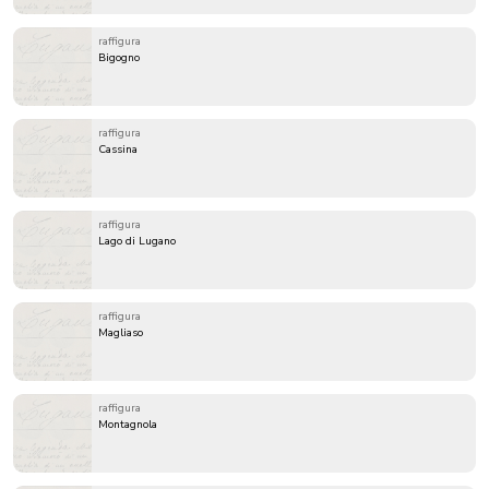
raffigura
Bigogno
raffigura
Cassina
raffigura
Lago di Lugano
raffigura
Magliaso
raffigura
Montagnola