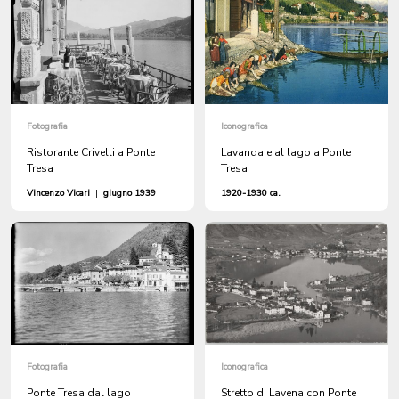
Fotografia
Iconografica
Ristorante Crivelli a Ponte
Lavandaie al lago a Ponte
Tresa
Tresa
Vincenzo Vicari
|
giugno 1939
1920-1930 ca.
Fotografia
Iconografica
Ponte Tresa dal lago
Stretto di Lavena con Ponte