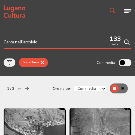
Home page
Men
Ricerca
133
risultati
Cerc
Con media
Ponte Tresa
1 / 3
Ordina per
Precedente
successiva
Griglia
Table