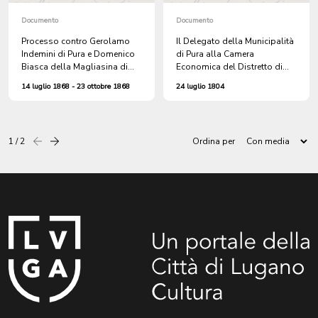
Documento
Documento
Processo contro Gerolamo
Il Delegato della Municipalità
Indemini di Pura e Domenico
di Pura alla Camera
Biasca della Magliasina di
Economica del Distretto di
Caslano, per furti e danni
Lugano. Trasmette il
14 luglio 1868 - 23 ottobre 1868
24 luglio 1804
arrecati a una fornace e per
Catalogo dei BENI.
ingiurie a danno di Luigi Riva
di Caslano
1 / 2
Ordina per
Precedente
successiva