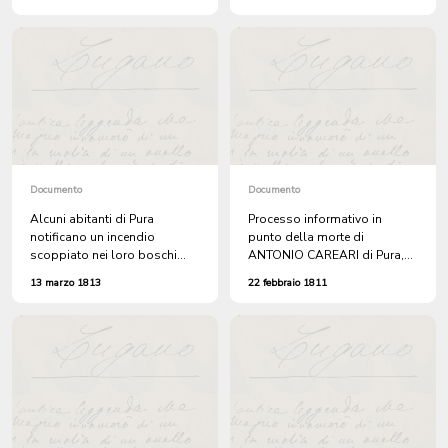
Sciolli di Pura sporge
fondi. Quest'ultima viene
denuncia contro Carlo
inoltre denunciata per ingiurie
Ligurno e i figli Giuseppe e
nei confronti di Caterina
Dionigi per insulti e minacce e
Indemini, moglie di Antonio
contro Giuseppe Ligurno,
Matteo Ruggia, Giovanni
Antonio e Giovanni Domenico
Sciolli, B. Ferregutti e altri per
danni commessi davanti a
casa sua
Documento
Documento
Alcuni abitanti di Pura
Processo informativo in
notificano un incendio
punto della morte di
scoppiato nei loro boschi
ANTONIO CAREARI di Pura,
nella valle di Croglio
ritrovato in selva da ALBERTO
13 marzo 1813
22 febbraio 1811
RUGGIA.