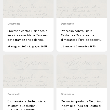
Documento
Documento
Processo contro il sindaco di
Processo contro Pietro
Pura Giovanni Maria Casserini
Castelli di Ossuccio ma
per diffamazione a danno
dimorante a Pura, sospettato
della vedova Maddalena
del furto di due pelli di
23 maggio 1865 - 21 giugno 1865
11 marzo - 30 novembre 1870
Ferregutti. Accusandola di
capretti alla fiera di S. Provino
aver fatto morire una sua
a Agno
pianta di castagne nel fondo
Soriscio
Documento
Documento
Dichiarazione che tutti siano
Denuncia sporta da Geronimo
chiamati alle elezioni.
Indemini di Pura per il furto di