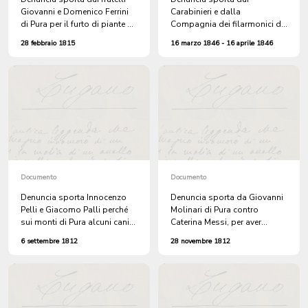
Giovanni e Domenico Ferrini
Carabinieri e dalla
di Pura per il furto di piante di
Compagnia dei filarmonici di
vite
Caslano contro alcuni
28 febbraio 1815
16 marzo 1846 - 16 aprile 1846
abitanti di Pura per averli presi
a sassate al rientro dalla
funzione funebre in memoria
del consigliere Pietro
Gambazzi
Documento
Documento
Denuncia sporta Innocenzo
Denuncia sporta da Giovanni
Pelli e Giacomo Palli perché
Molinari di Pura contro
sui monti di Pura alcuni cani
Caterina Messi, per aver
da caccia attaccarono le loro
affermato che il padre del
6 settembre 1812
28 novembre 1812
pecore
bambino di Caterina Indemini
non è il marito Martino, bensì
Giovanni Molinari