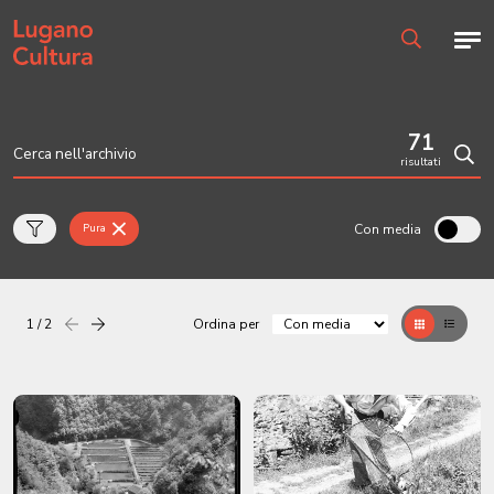
Home page
Men
Ricerca
71
risultati
Cerc
Con media
Pura
1 / 2
Ordina per
Precedente
successiva
Griglia
Table