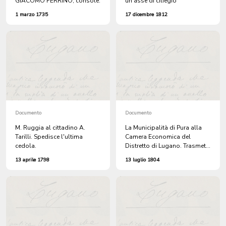
GIACOMO FERRINO, console.
un'asse di ciliegio
1 marzo 1735
17 dicembre 1812
Documento
Documento
M. Ruggia al cittadino A.
La Municipalità di Pura alla
Tarilli. Spedisce l'ultima
Camera Economica del
cedola.
Distretto di Lugano. Trasmette
il CATALOGO DEI BENI e
13 aprile 1798
13 luglio 1804
chiede il ritorno della somma
versata quale tassa su
quest'ultimi.