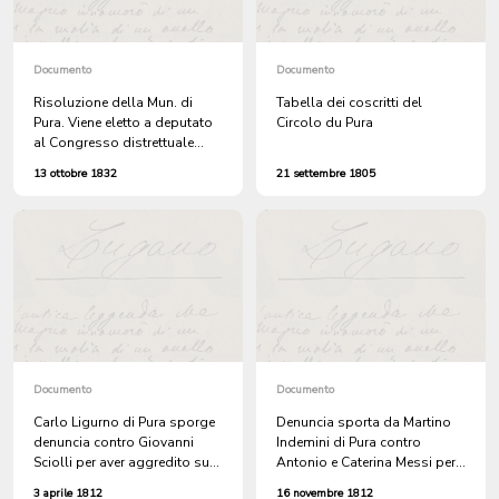
Documento
Documento
Risoluzione della Mun. di
Tabella dei coscritti del
Pura. Viene eletto a deputato
Circolo du Pura
al Congresso distrettuale
Costante Ruggia.
13 ottobre 1832
21 settembre 1805
Documento
Documento
Carlo Ligurno di Pura sporge
Denuncia sporta da Martino
denuncia contro Giovanni
Indemini di Pura contro
Sciolli per aver aggredito suo
Antonio e Caterina Messi per
figlio Dionigi // Giovanni
il taglio di legna nei suoi
3 aprile 1812
16 novembre 1812