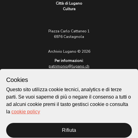
Città di Lugano
Cultura
Piazza Carlo Cattaneo 1
6976 Castagnola
Archivio Lugano © 2026
Per informazioni:
patrimonio@lugano.ch
t. +41 58 866 68 50
Cookies
Sito istituzionale:
lugano.ch
Questo sito utilizza cookie tecnici, analytics e di terze
parti. Se vuoi saperne di più o negare il consenso a tutti o
Cookie policy
ad alcuni cookie premi il tasto gestisci cookie o consulta
Privacy Policy
la
cookie policy
Credits
Homepage
Rifiuta
Temi
Mappa