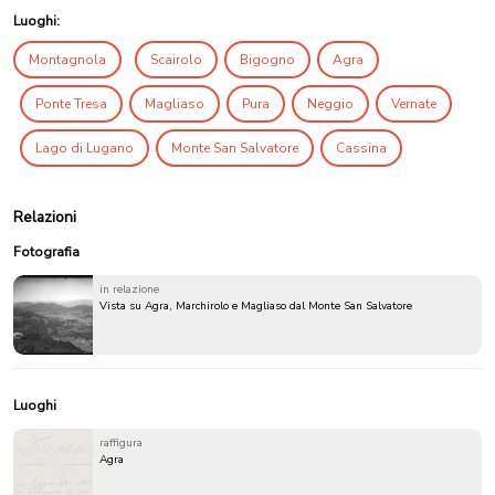
Luoghi:
Montagnola
Scairolo
Bigogno
Agra
Ponte Tresa
Magliaso
Pura
Neggio
Vernate
Lago di Lugano
Monte San Salvatore
Cassina
Relazioni
Fotografia
in relazione
Vista su Agra, Marchirolo e Magliaso dal Monte San Salvatore
Luoghi
raffigura
Agra