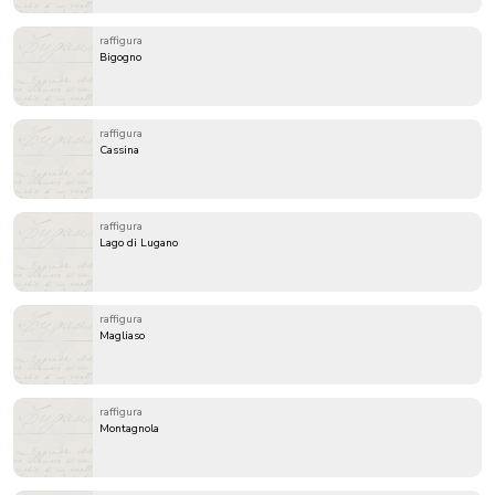
raffigura
Bigogno
raffigura
Cassina
raffigura
Lago di Lugano
raffigura
Magliaso
raffigura
Montagnola