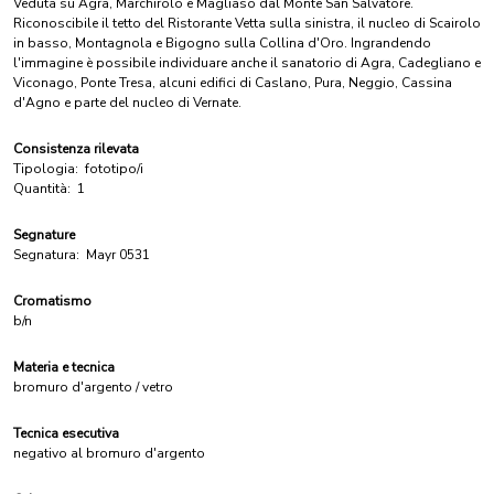
Veduta su Agra, Marchirolo e Magliaso dal Monte San Salvatore.
Riconoscibile il tetto del Ristorante Vetta sulla sinistra, il nucleo di Scairolo
in basso, Montagnola e Bigogno sulla Collina d'Oro. Ingrandendo
l'immagine è possibile individuare anche il sanatorio di Agra, Cadegliano e
Viconago, Ponte Tresa, alcuni edifici di Caslano, Pura, Neggio, Cassina
d'Agno e parte del nucleo di Vernate.
Consistenza rilevata
Tipologia:
fototipo/i
Quantità:
1
Segnature
Segnatura:
Mayr 0531
Cromatismo
b/n
Materia e tecnica
bromuro d'argento / vetro
Tecnica esecutiva
negativo al bromuro d'argento