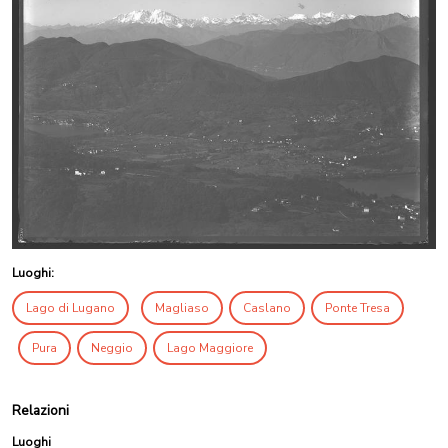
Luoghi:
Lago di Lugano
Magliaso
Caslano
Ponte Tresa
Pura
Neggio
Lago Maggiore
Relazioni
Luoghi