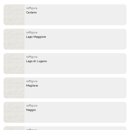
raffigura
Caslano
raffigura
Lago Maggiore
raffigura
Lago di Lugano
raffigura
Magliaso
raffigura
Neggio