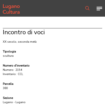
Home page
Men
Ricerca
Incontro di voci
XX secolo, seconda metà
Tipologia
scultura
Numero d'inventario
Numero:
2154
Inventario:
CCL
Parcella
380
Sezione
Lugano - Lugano