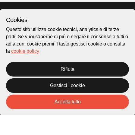
Cookies
Questo sito utilizza cookie tecnici, analytics e di terze
parti. Se vuoi saperne di più o negare il consenso a tutti o
ad alcuni cookie premi il tasto gestisci cookie o consulta
la
cookie policy
Città di Lugano
Rifiuta
Cultura
Gestisci i cookie
Piazza Carlo Cattaneo 1
6976 Castagnola
Accetta tutto
Archivio Lugano © 2026
Per informazioni:
patrimonio@lugano.ch
t. +41 58 866 68 50