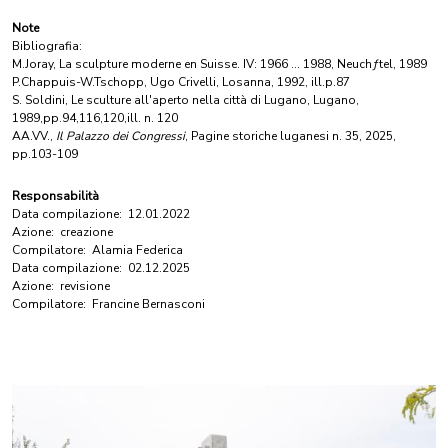
Note
Bibliografia:
M.Joray, La sculpture moderne en Suisse. IV: 1966 … 1988, Neuchƒtel, 1989
P.Chappuis-W.Tschopp, Ugo Crivelli, Losanna, 1992, ill.p.87
S. Soldini, Le sculture all'aperto nella città di Lugano, Lugano,
1989,pp.94,116,120,ill. n. 120
AA.VV.,
Il Palazzo dei Congressi
, Pagine storiche luganesi n. 35, 2025,
pp.103-109
Responsabilità
Data compilazione:
12.01.2022
Azione:
creazione
Compilatore:
Alamia Federica
Data compilazione:
02.12.2025
Azione:
revisione
Compilatore:
Francine Bernasconi