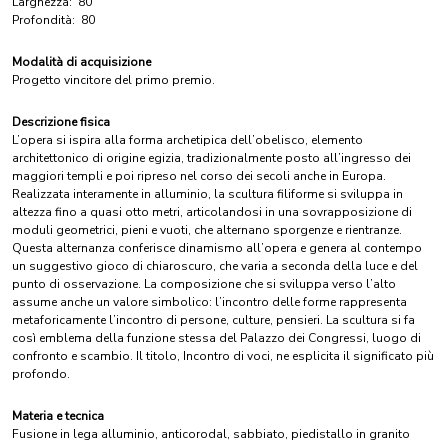
Larghezza:
80
Profondità:
80
Modalità di acquisizione
Progetto vincitore del primo premio.
Descrizione fisica
L’opera si ispira alla forma archetipica dell’obelisco, elemento
architettonico di origine egizia, tradizionalmente posto all’ingresso dei
maggiori templi e poi ripreso nel corso dei secoli anche in Europa.
Realizzata interamente in alluminio, la scultura filiforme si sviluppa in
altezza fino a quasi otto metri, articolandosi in una sovrapposizione di
moduli geometrici, pieni e vuoti, che alternano sporgenze e rientranze.
Questa alternanza conferisce dinamismo all’opera e genera al contempo
un suggestivo gioco di chiaroscuro, che varia a seconda della luce e del
punto di osservazione. La composizione che si sviluppa verso l’alto
assume anche un valore simbolico: l’incontro delle forme rappresenta
metaforicamente l’incontro di persone, culture, pensieri. La scultura si fa
così emblema della funzione stessa del Palazzo dei Congressi, luogo di
confronto e scambio. Il titolo, Incontro di voci, ne esplicita il significato più
profondo.
Materia e tecnica
Fusione in lega alluminio, anticorodal, sabbiato, piedistallo in granito