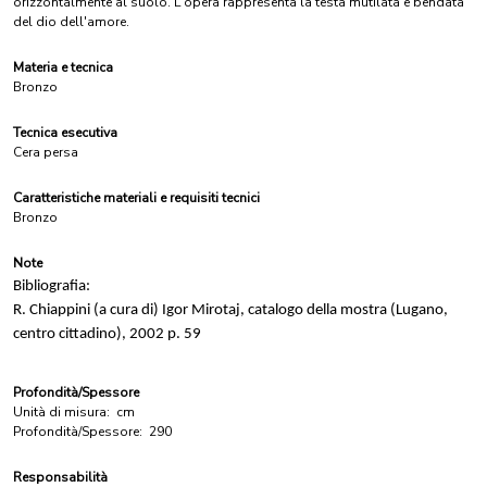
orizzontalmente al suolo. L'opera rappresenta la testa mutilata e bendata
del dio dell'amore.
Materia e tecnica
Bronzo
Tecnica esecutiva
Cera persa
Caratteristiche materiali e requisiti tecnici
Bronzo
Note
Bibliografia:
R. Chiappini (a cura di) Igor Mirotaj, catalogo della mostra (Lugano,
centro cittadino), 2002 p. 59
Profondità/Spessore
Unità di misura:
cm
Profondità/Spessore:
290
Responsabilità