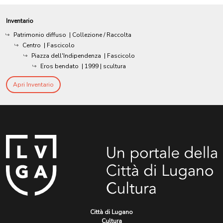
Inventario
Patrimonio diffuso
| Collezione / Raccolta
Centro
| Fascicolo
Piazza dell'Indipendenza
| Fascicolo
Eros bendato
|
1999
| scultura
Apri Inventario
Città di Lugano
Cultura