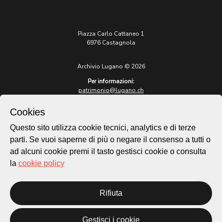
Piazza Carlo Cattaneo 1
6976 Castagnola
Archivio Lugano © 2026
Per informazioni:
patrimonio@lugano.ch
t. +41 58 866 68 50
Cookies
Sito istituzionale:
lugano.ch
Questo sito utilizza cookie tecnici, analytics e di terze
parti. Se vuoi saperne di più o negare il consenso a tutti o
Cookie policy
ad alcuni cookie premi il tasto gestisci cookie o consulta
Privacy Policy
la
cookie policy
Credits
Homepage
Rifiuta
Temi
Mappa
Storie
Gestisci i cookie