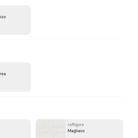
enzo
erea
raffigura
Magliaso