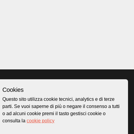
Cookies
Homepage
Questo sito utilizza cookie tecnici, analytics e di terze
o.ch
Temi
parti. Se vuoi saperne di più o negare il consenso a tutti
 50
Mappa
o ad alcuni cookie premi il tasto gestisci cookie o
Storie
consulta la
cookie policy
Novità
Progetti