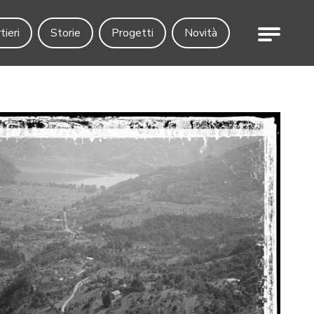
Menu
tieri
Storie
Progetti
Novità