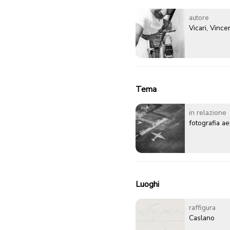
autore
Vicari, Vinc
Tema
in relazione
fotografia a
Luoghi
raffigura
Caslano