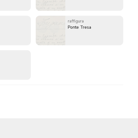
raffigura
Ponte Tresa