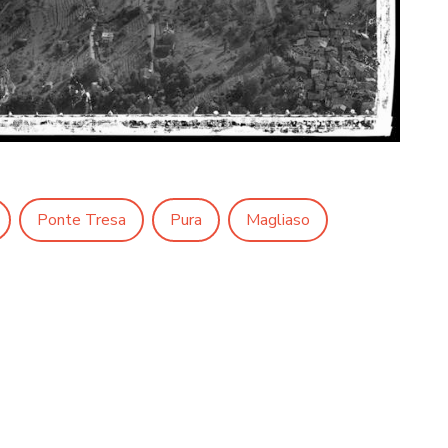
Ponte Tresa
Pura
Magliaso