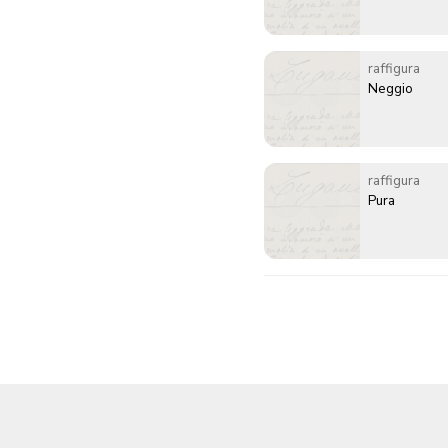
raffigura
Neggio
raffigura
Pura