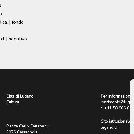
o
o
 ca.
| fondo
.d.
| negativo
Città di Lugano
Per informazioni:
Cultura
patrimonio@lugan
t. +41 58 866 68
Sito istituzionale:
Piazza Carlo Cattaneo 1
lugano.ch
6976 Castagnola