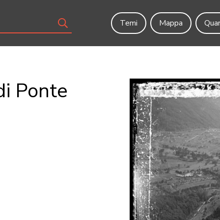
Temi
Mappa
Quar
di Ponte