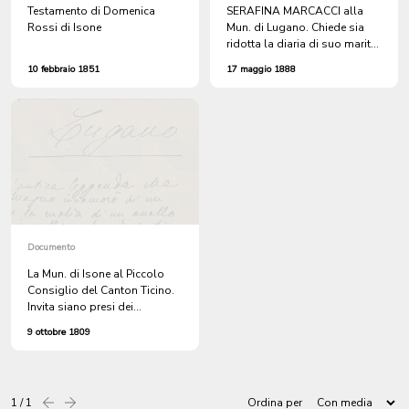
Testamento di Domenica
SERAFINA MARCACCI alla
Rossi di Isone
Mun. di Lugano. Chiede sia
ridotta la diaria di suo marito,
ricoverato all'Ospitale.
10 febbraio 1851
17 maggio 1888
Documento
La Mun. di Isone al Piccolo
Consiglio del Canton Ticino.
Invita siano presi dei
provvedimenti, affinchè i
9 ottobre 1809
deliberatari dei boschi di
Sertena e Cugnoli, non gettino
la legna nelle acque della
Valle d'Isone, per farla
1 / 1
Ordina per
Precedente
successiva
scorrere lungo la valle.