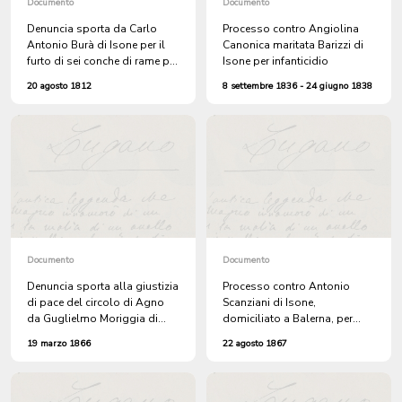
Documento
Documento
Denuncia sporta da Carlo
Processo contro Angiolina
Antonio Burà di Isone per il
Canonica maritata Barizzi di
furto di sei conche di rame per
Isone per infanticidio
il latte
20 agosto 1812
8 settembre 1836 - 24 giugno 1838
Documento
Documento
Denuncia sporta alla giustizia
Processo contro Antonio
di pace del circolo di Agno
Scanziani di Isone,
da Guglielmo Moriggia di
domiciliato a Balerna, per
Renera, frazione di
ingiurie a danno di Rosa
19 marzo 1866
22 agosto 1867
Cademario, contro il figlio di
Mambretti di Balerna
Isidoro Guerra di Isone, per
minacce e per voler portare via
con la forza la vacca di