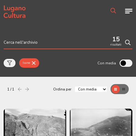
Home page
Men
Ricerca
15
risultati
Cerc
Con media
Isone
1 / 1
Ordina per
Precedente
successiva
Griglia
Table