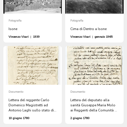
Fotografia
Fotografia
Isone
Cima di Dentro a Isone
Vincenzo Vicari
|
1939
Vincenzo Vicari
|
gennaio 1965
Documento
Documento
Lettera del reggente Carlo
Lettera del deputato alla
Domenico Magistretti ad
sanità Giuseppe Maria Molo
Antonio Laghi sullo stato di
ai Reggenti della Comunità di
salute del bestiame di Isone
Lugano sullo stato di salute
10 giugno 1780
2 giugno 1780
caricato sugli alpi della Pieve
del bestiame di Isone
di Agno