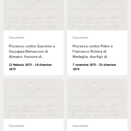
ragione di Isidoro Guerra che
il denunciante teneva a
governo
Documento
Documento
Processo contro Giacomo e
Processo contro Pietro e
Giuseppe Bernasconi di
Francesco Richina di
Almatro, frazione di
Medeglia, due figli di
Campestro, per ingiurie a
Giacomo Guerra di Isone e
23 febbraio 1870 - 16 dicembre
7 novembre 1870 - 20 dicembre
danno di Giosuè Nesa di
Lucio Giovanelli di Bidogno
1870
1870
Isone proferite nell'osteria di
per aver acceso fuochi su
Giuseppe Quadri a Tesserete
proprietà del patriziato dei
comuni di Cagiallo,
Campestro e Lopagno
Documento
Documento