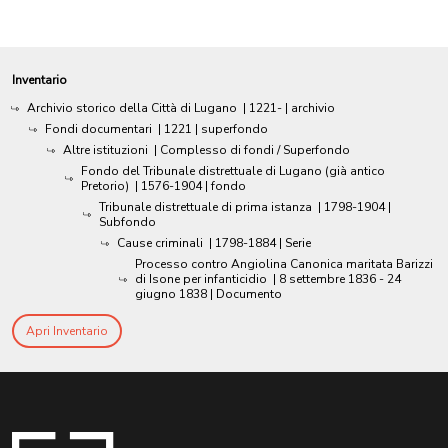
Inventario
Archivio storico della Città di Lugano
|
1221-
| archivio
Fondi documentari
|
1221
| superfondo
Altre istituzioni
| Complesso di fondi / Superfondo
Fondo del Tribunale distrettuale di Lugano (già antico
Pretorio)
|
1576-1904
| fondo
Tribunale distrettuale di prima istanza
|
1798-1904
|
Subfondo
Cause criminali
|
1798-1884
| Serie
Processo contro Angiolina Canonica maritata Barizzi
di Isone per infanticidio
|
8 settembre 1836 - 24
giugno 1838
| Documento
Apri Inventario