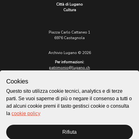
Città di Lugano
Cultura
Piazza Carlo Cattaneo 1
6976 Castagnola
Archivio Lugano © 2026
Per informazioni:
patrimonio@lugano.ch
t. +41 58 866 68 50
Cookies
Sito istituzionale:
lugano.ch
Questo sito utilizza cookie tecnici, analytics e di terze
parti. Se vuoi saperne di più o negare il consenso a tutti o
Cookie policy
ad alcuni cookie premi il tasto gestisci cookie o consulta
Privacy Policy
la
cookie policy
Credits
Homepage
Rifiuta
Temi
Mappa