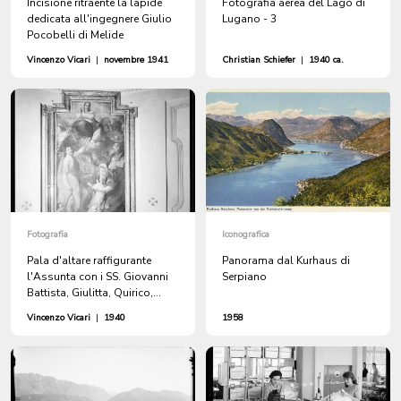
Incisione ritraente la lapide
Fotografia aerea del Lago di
dedicata all'ingegnere Giulio
Lugano - 3
Pocobelli di Melide
Vincenzo Vicari
|
novembre 1941
Christian Schiefer
|
1940 ca.
Fotografia
Iconografica
Pala d'altare raffigurante
Panorama dal Kurhaus di
l'Assunta con i SS. Giovanni
Serpiano
Battista, Giulitta, Quirico,
Andrea e il committente D.
Vincenzo Vicari
|
1940
1958
Fontana nella chiesa dei SS.
Quirico e Giulitta a Melide