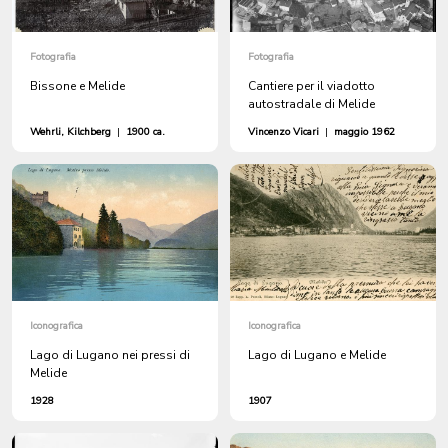
Fotografia
Fotografia
Bissone e Melide
Cantiere per il viadotto
autostradale di Melide
Wehrli, Kilchberg
|
1900 ca.
Vincenzo Vicari
|
maggio 1962
Iconografica
Iconografica
Lago di Lugano nei pressi di
Lago di Lugano e Melide
Melide
1928
1907