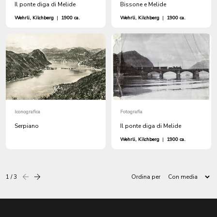
Il ponte diga di Melide
Bissone e Melide
Wehrli, Kilchberg
|
1900 ca.
Wehrli, Kilchberg
|
1900 ca.
Iconografica
Fotografia
Serpiano
Il ponte diga di Melide
Wehrli, Kilchberg
|
1900 ca.
1 / 3
Ordina per
Precedente
successiva