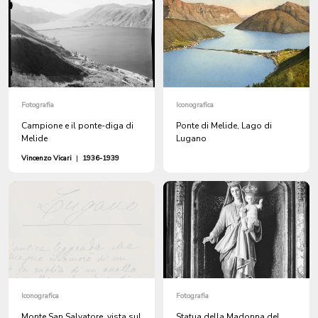
Fotografia
Iconografica
Campione e il ponte-diga di
Ponte di Melide, Lago di
Melide
Lugano
Vincenzo Vicari
|
1936-1939
Iconografica
Fotografia
Monte San Salvatore, vista sul
Statua della Madonna del