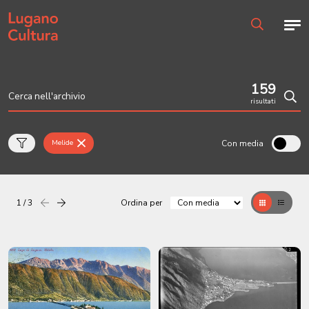
Home page
Men
Ricerca
159
risultati
Cerc
Con media
Melide
1 / 3
Ordina per
Precedente
successiva
Griglia
Table