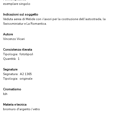
esemplare singolo
Indicazioni sul soggetto
Veduta aerea di Melide con i lavori per la costruzione dell'autostrada, la
Swissminiatur e La Romantica.
Autore
Vincenzo Vicari
Consistenza rilevata
Tipologia:
fototipo/i
Quantità:
1
Segnature
Segnatura:
A2 1365
Tipologia:
originale
Cromatismo
b/n
Materia e tecnica
bromuro d'argento / vetro