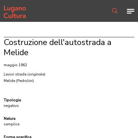
Home page
Men
Ricerca
Costruzione dell'autostrada a
Melide
maggio 1962
Lavori strada
(originale)
Melide (Pedrolini)
Tipologia
negativo
Natura
semplice
Forma specifica