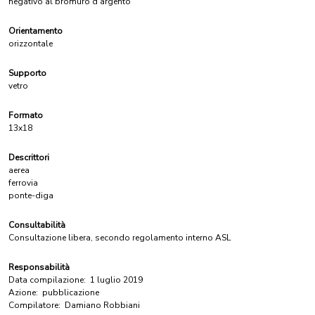
negativo al bromuro d'argento
Orientamento
orizzontale
Supporto
vetro
Formato
13x18
Descrittori
aerea
ferrovia
ponte-diga
Consultabilità
Consultazione libera, secondo regolamento interno ASL
Responsabilità
Data compilazione:
1 luglio 2019
Azione:
pubblicazione
Compilatore:
Damiano Robbiani