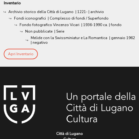
Inventario
Archivio storico della Città di Lugano
|
1221-
| archivio
Fondi iconografici
| Complesso di fondi / Superfondo
Fondo fotografico Vincenzo Vicari
|
1936-1990 ca.
| fondo
Non pubblicate
| Serie
Melide con la Swissminiatur e La Romantica
|
gennaio 1962
| negativo
Apri Inventario
Città di Lugano