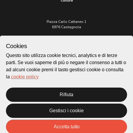
Cultura
Piazza Carlo Cattaneo 1
6976 Castagnola
Archivio Lugano © 2026
Cookies
Per informazioni:
Questo sito utilizza cookie tecnici, analytics e di terze
patrimonio@lugano.ch
t. +41 58 866 68 50
parti. Se vuoi saperne di più o negare il consenso a tutti o
ad alcuni cookie premi il tasto gestisci cookie o consulta
Sito istituzionale:
la
cookie policy
lugano.ch
Cookie policy
Rifiuta
Privacy Policy
Credits
Gestisci i cookie
Homepage
Temi
Mappa
Accetta tutto
Storie