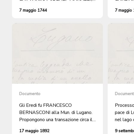
abitanti a Cureggia che s'impegnano
MARASSI,
7 maggio 1744
7 maggio
ad allevare ANTONIO, figlio del
la manut
Loco Pio.
ANTONIO,
Documento
Document
Gli Eredi fu FRANCESCO
Processo 
BERNASCONI alla Mun. di Lugano.
pace di 
Propongono una transazione circa il
nel lago 
CREDITO che l'OSPEDALE vanta
Cureggia
17 maggio 1892
9 settemb
nei loro confronti.