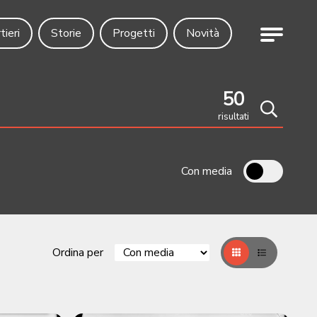
Menu
tieri
Storie
Progetti
Novità
50
risultati
Cerca
Con media
Ordina per
Griglia
Table