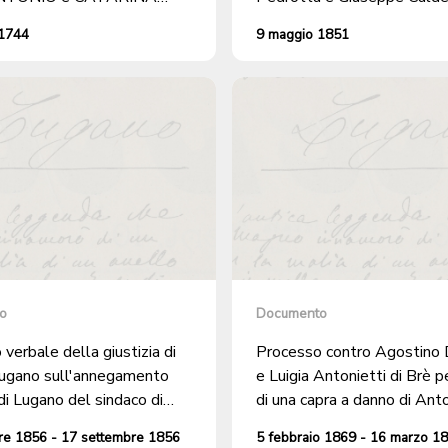
 abitanti a Cureggia, per
di Pregassona, al comune d
 1744
9 maggio 1851
enzione di PIETRO
Cureggia
 figlio del Luogo Pio.
o
Documento
verbale della giustizia di
Processo contro Agostino 
Lugano sull'annegamento
e Luigia Antonietti di Brè pe
di Lugano del sindaco di
di una capra a danno di Ant
 Domenico Marazzi
Cassina di Cureggia, domicil
re 1856 - 17 settembre 1856
5 febbraio 1869 - 16 marzo 1
Pregassona