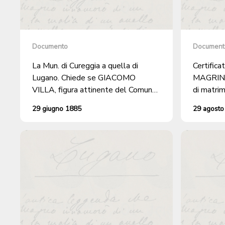
Documento
Document
La Mun. di Cureggia a quella di
Certifica
Lugano. Chiede se GIACOMO
MAGRINI. + certificato di nas
VILLA, figura attinente del Comune
di matrim
di Cureggia.
29 giugno 1885
29 agosto