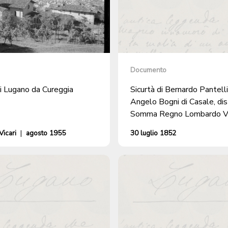
Documento
i Lugano da Cureggia
Sicurtà di Bernardo Pantelli
Angelo Bogni di Casale, dis
Somma Regno Lombardo V
promesso sposo di Maria Bi
icari
|
agosto 1955
30 luglio 1852
Coldrerio per l'ottenimento
libero domicilio a Cureggia