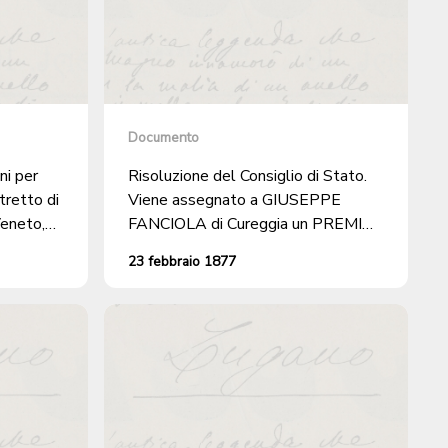
Documento
ni per
Risoluzione del Consiglio di Stato.
tretto di
Viene assegnato a GIUSEPPE
eneto,
FANCIOLA di Cureggia un PREMIO
anchi di
di fr 10 per aver SALVATO la VITA
23 febbraio 1877
 del
a FEDELE BIANCHI caduto nel
lago.