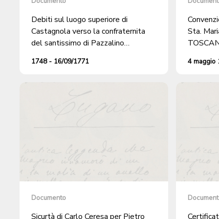
Documento
Document
Debiti sul luogo superiore di
Convenzio
Castagnola verso la confraternita
Sta. Mar
del santissimo di Pazzalino
TOSCANEL
addossato a Giovanni Battista Riva
manutenz
1748 - 16/09/1771
4 maggio
nella vendita che gli ha fatto
del Luog
Francesco Antonio Casoni, di
Cureggia
Documento
Document
Sicurtà di Carlo Ceresa per Pietro
Certifica