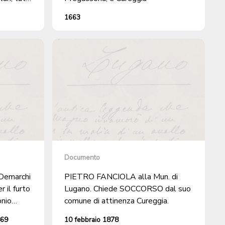
i
1663
Documento
Demarchi
PIETRO FANCIOLA alla Mun. di
r il furto
Lugano. Chiede SOCCORSO dal suo
onio
comune di attinenza Cureggia.
iato a
869
10 febbraio 1878