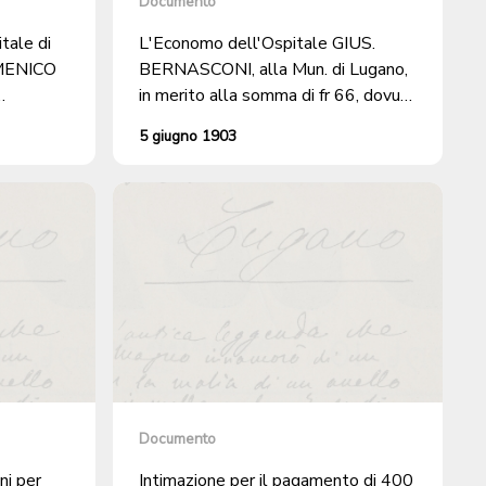
Documento
tale di
L'Economo dell'Ospitale GIUS.
OMENICO
BERNASCONI, alla Mun. di Lugano,
in merito alla somma di fr 66, dovuta
glio del
dal Comune di Cureggia, per 33
5 giugno 1903
giorni di cura prestate nel Civico
Ospitale, al suo attinente
GIUSEPPE PICCHI.
Documento
ni per
Intimazione per il pagamento di 400