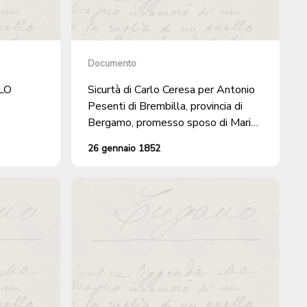
Documento
RLO
Sicurtà di Carlo Ceresa per Antonio
Pesenti di Brembilla, provincia di
Bergamo, promesso sposo di Maria
Orsola Negrini di Osogna per
26 gennaio 1852
l'ottenimento del libero domicilio a
Cureggia