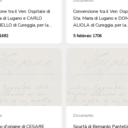
o
Documento
ne tra il Ven. Ospitale di
Convenzione tra il Ven. Ospi
ia di Lugano e CARLO
Sta. Maria di Lugano e D
LO di Cureggia, per la
ALIOLA di Cureggia, per la
ione di MARTINO, figlio
manutenzione di PIETRO, fi
 1682
5 febbraio 1706
o Pio.
Luogo Pio.
o
Documento
to d'origine di CESARE
Sicurtà di Bernardo Pantelli