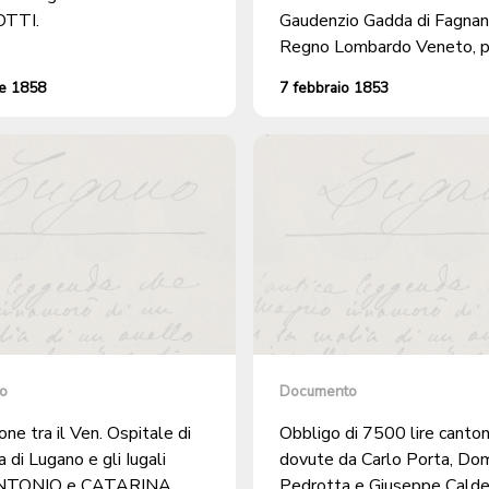
TTI.
Gaudenzio Gadda di Fagnan
Regno Lombardo Veneto, 
sposo di Costanza Mazzucch
e 1858
7 febbraio 1853
Molino Nuovo per l'otteni
libero domicilio a Cureggia
o
Documento
ne tra il Ven. Ospitale di
Obbligo di 7500 lire canton
a di Lugano e gli Iugali
dovute da Carlo Porta, Do
NTONIO e CATARINA
Pedrotta e Giuseppe Caldela