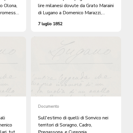
o Olona,
lire milanesi dovute da Grato Maraini
promesso
di Lugano a Domenico Marazzi,
elli di
domiciliato a Cureggia
7 luglio 1852
mento del
Documento
ali
Sull'estimo di quelli di Sonvico nei
menico
territori di Soragno, Cadro,
ri, tutti
Pregassona, e Cureggia