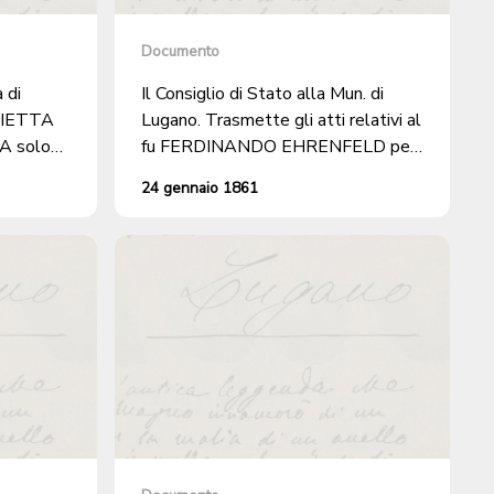
Documento
 di
Il Consiglio di Stato alla Mun. di
RIETTA
Lugano. Trasmette gli atti relativi al
A solo
fu FERDINANDO EHRENFELD per
e
valersi presso il Comune di Cureggia.
24 gennaio 1861
(Atti per ottenere il permesso di
matrimonio). + 5 atti rel.