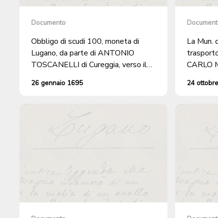
Documento
Document
Obbligo di scudi 100, moneta di
La Mun. d
Lugano, da parte di ANTONIO
trasporto
TOSCANELLI di Cureggia, verso il
CARLO M
signor PANTELIONE TOSCANELLI
26 gennaio 1695
24 ottobr
di Corte.