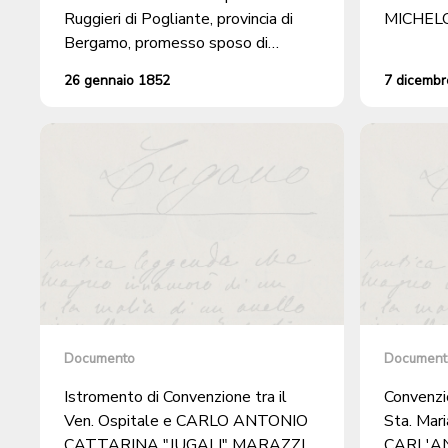
Ruggieri di Pogliante, provincia di
MICHELO
Bergamo, promesso sposo di
Margherita Pellanda di Osogna, per
26 gennaio 1852
7 dicembr
l'ottenimento del libero domicilio a
Cureggia
Documento
Document
Istromento di Convenzione tra il
Convenzio
Ven. Ospitale e CARLO ANTONIO
Sta. Mari
CATTARINA "JUGALI" MARAZZI,
CARL'A