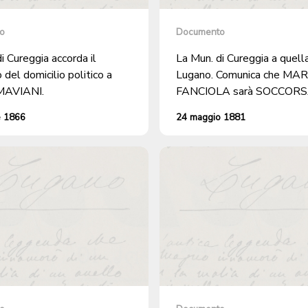
o
Documento
i Cureggia accorda il
La Mun. di Cureggia a quella
 del domicilio politico a
Lugano. Comunica che MA
AVIANI.
FANCIOLA sarà SOCCORS
se ritornerà nel suo comun
e 1866
24 maggio 1881
d'origine.