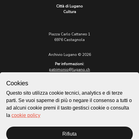
Città di Lugano
Cultura
Piazza Carlo Cattaneo 1
6976 Castagnola
Archivio Lugano © 2026
Per informazioni:
patrimonio@lugano.ch
t. +41 58 866 68 50
Cookies
Sito istituzionale:
lugano.ch
Questo sito utilizza cookie tecnici, analytics e di terze
parti. Se vuoi saperne di più o negare il consenso a tutti o
Cookie policy
ad alcuni cookie premi il tasto gestisci cookie o consulta
Privacy Policy
la
cookie policy
Credits
Homepage
Rifiuta
Temi