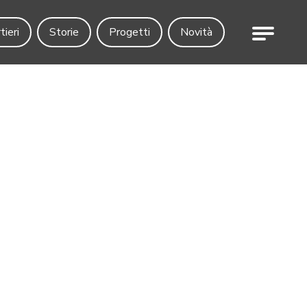
Menu
tieri
Storie
Progetti
Novità