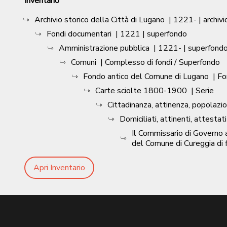
Inventario
Archivio storico della Città di Lugano
|
1221-
| archivi
Fondi documentari
|
1221
| superfondo
Amministrazione pubblica
|
1221-
| superfond
Comuni
| Complesso di fondi / Superfondo
Fondo antico del Comune di Lugano
| F
Carte sciolte 1800-1900
| Serie
Cittadinanza, attinenza, popolazi
Domiciliati, attinenti, attestati 
Il Commissario di Governo 
del Comune di Cureggia di fo
Apri Inventario