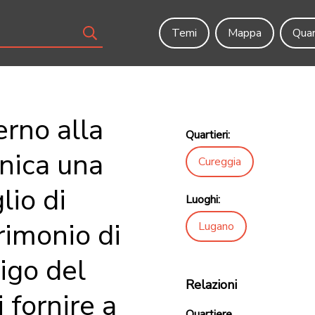
Temi
Mappa
Quar
erno alla
Quartieri:
nica una
Cureggia
lio di
Luoghi:
rimonio di
Lugano
igo del
Relazioni
 fornire a
Quartiere