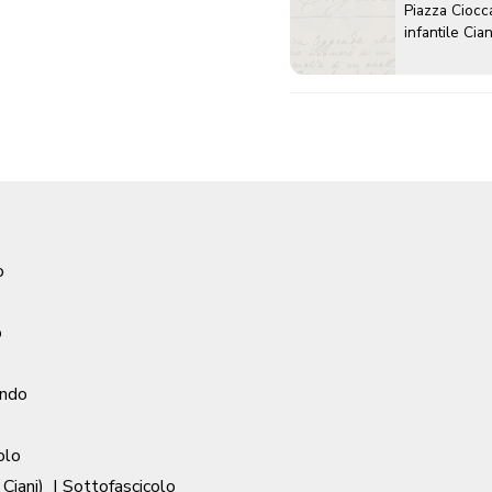
Piazza Ciocc
infantile Cian
o
o
ondo
olo
 Ciani)
| Sottofascicolo