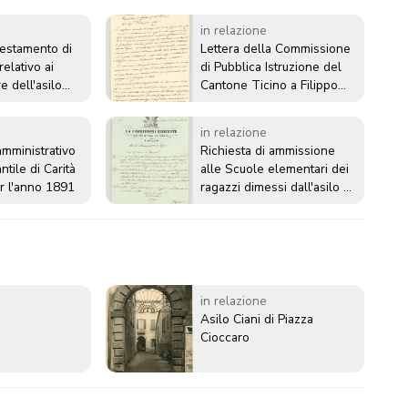
in relazione
testamento di
Lettera della Commissione
relativo ai
di Pubblica Istruzione del
e dell'asilo
Cantone Ticino a Filippo
el penitenziere
Ciani in cui si compiace per
la ventilata istituzione di un
in relazione
asilo per l'infanzia (Asilo
mministrativo
Richiesta di ammissione
Ciani in Piazza Cioccaro)
antile di Carità
alle Scuole elementari dei
r l'anno 1891
ragazzi dimessi dall'asilo di
carità per l'infanzia da parte
della Commissione
dirigente dell'asilo alla
Municipalità di Lugano
in relazione
Asilo Ciani di Piazza
Cioccaro