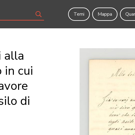
Temi
Mappa
Quar
 alla
 in cui
favore
silo di