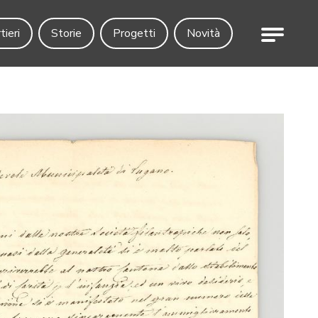
Menu
tieri
Storie
Progetti
Novità