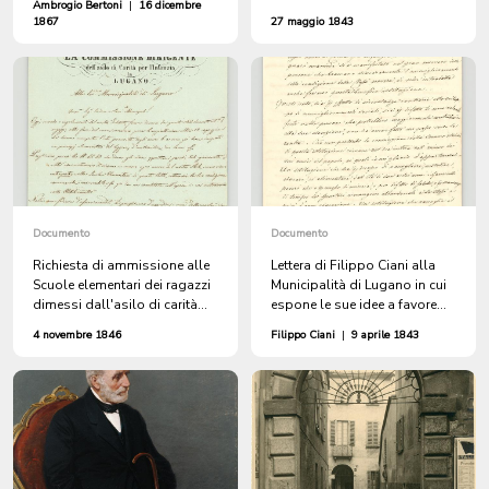
Ambrogio Bertoni
|
16 dicembre
ventilata istituzione di un
1867
27 maggio 1843
asilo per l'infanzia (Asilo
Ciani in Piazza Cioccaro)
Documento
Documento
Richiesta di ammissione alle
Lettera di Filippo Ciani alla
Scuole elementari dei ragazzi
Municipalità di Lugano in cui
dimessi dall'asilo di carità
espone le sue idee a favore
per l'infanzia da parte della
dell'istituzione di un asilo di
4 novembre 1846
Filippo Ciani
|
9 aprile 1843
Commissione dirigente
carità per l'infanzia
dell'asilo alla Municipalità di
Lugano