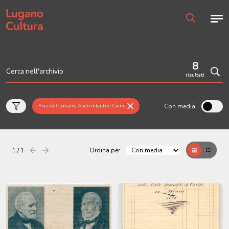
Home page
Men
Ricerca
8
risultati
Cerc
Con media
Piazza Cioccaro, Asilo infantile Ciani
1 / 1
Ordina per
Precedente
successiva
Griglia
Table