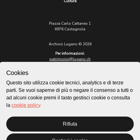
Cultura
Piazza Carlo Cattaneo 1
6976 Castagnola
Archivio Lugano © 2026
Per informazioni:
patrimonio@lugano.ch
t. +41 58 866 68 50
Cookies
Sito istituzionale:
lugano.ch
Questo sito utilizza cookie tecnici, analytics e di terze
parti. Se vuoi saperne di più o negare il consenso a tutti o
Cookie policy
ad alcuni cookie premi il tasto gestisci cookie o consulta
Privacy Policy
la
cookie policy
Credits
Homepage
Temi
Rifiuta
Mappa
Storie