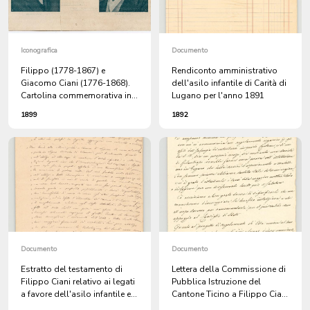
Iconografica
Documento
Filippo (1778-1867) e
Rendiconto amministrativo
Giacomo Ciani (1776-1868).
dell'asilo infantile di Carità di
Cartolina commemorativa in
Lugano per l'anno 1891
ricordo della Fiera di
1899
1892
beneficenza a favore
dell'Asilo infantile di carità in
Lugano
Documento
Documento
Estratto del testamento di
Lettera della Commissione di
Filippo Ciani relativo ai legati
Pubblica Istruzione del
a favore dell'asilo infantile e
Cantone Ticino a Filippo Ciani
del penitenziere
in cui si compiace per la