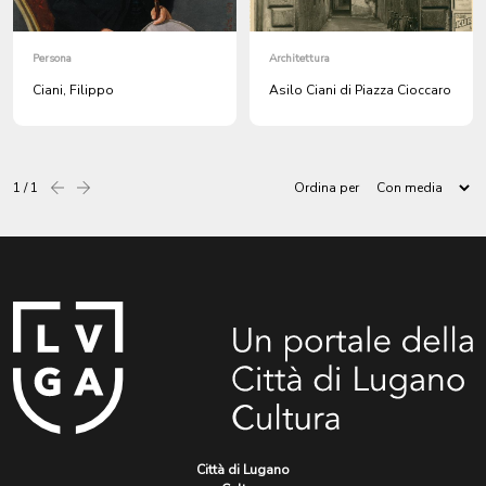
Persona
Architettura
Ciani, Filippo
Asilo Ciani di Piazza Cioccaro
1 / 1
Ordina per
Precedente
successiva
Città di Lugano