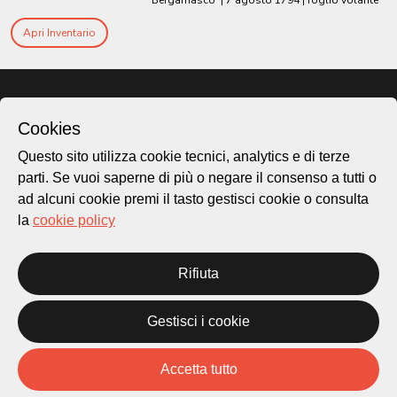
Bergamasco
|
7 agosto 1794
| foglio volante
Apri Inventario
Cookies
Questo sito utilizza cookie tecnici, analytics e di terze
parti. Se vuoi saperne di più o negare il consenso a tutti o
ad alcuni cookie premi il tasto gestisci cookie o consulta
la
cookie policy
Città di Lugano
Rifiuta
Cultura
Gestisci i cookie
Piazza Carlo Cattaneo 1
6976 Castagnola
Accetta tutto