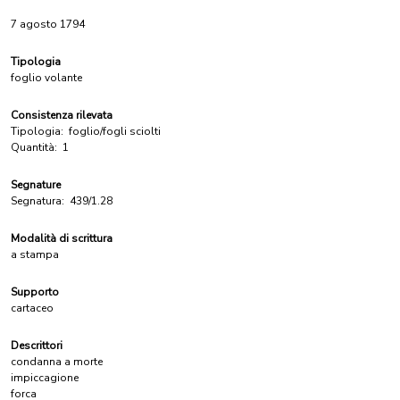
7 agosto 1794
Tipologia
foglio volante
Consistenza rilevata
Tipologia:
foglio/fogli sciolti
Quantità:
1
Segnature
Segnatura:
439/1.28
Modalità di scrittura
a stampa
Supporto
cartaceo
Descrittori
condanna a morte
impiccagione
forca