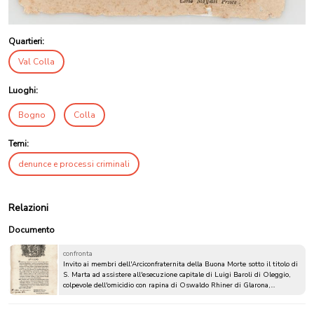
Quartieri:
Val Colla
Luoghi:
Bogno
Colla
Temi:
denunce e processi criminali
Relazioni
Documento
confronta
Invito ai membri dell'Arciconfraternita della Buona Morte sotto il titolo di
S. Marta ad assistere all'esecuzione capitale di Luigi Baroli di Oleggio,
colpevole dell'omicidio con rapina di Oswaldo Rhiner di Glarona,
negoziante di bestiame, avvenuto il 25 ottobre 1848