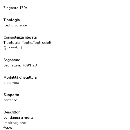
7 agosto 1794
Tipologia
foglio volante
Consistenza rilevata
Tipologia:
foglio/fogli sciolti
Quantità:
1
Segnature
Segnatura:
439/1.28
Modalità di scrittura
a stampa
Supporto
cartaceo
Descrittori
condanna a morte
impiccagione
forca