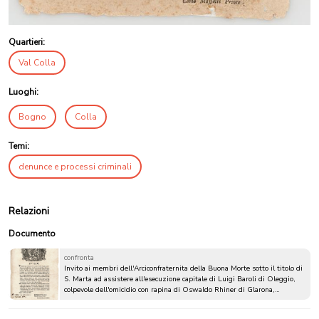
Quartieri:
Val Colla
Luoghi:
Bogno
Colla
Temi:
denunce e processi criminali
Relazioni
Documento
confronta
Invito ai membri dell'Arciconfraternita della Buona Morte sotto il titolo di
S. Marta ad assistere all'esecuzione capitale di Luigi Baroli di Oleggio,
colpevole dell'omicidio con rapina di Oswaldo Rhiner di Glarona,
negoziante di bestiame, avvenuto il 25 ottobre 1848