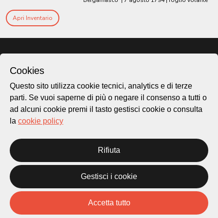
Bergamasco
|
7 agosto 1794
| foglio volante
Apri Inventario
Cookies
Questo sito utilizza cookie tecnici, analytics e di terze
parti. Se vuoi saperne di più o negare il consenso a tutti o
ad alcuni cookie premi il tasto gestisci cookie o consulta
la
cookie policy
Città di Lugano
Rifiuta
Cultura
Gestisci i cookie
Piazza Carlo Cattaneo 1
6976 Castagnola
Accetta tutto